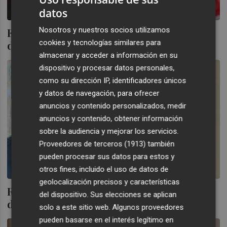
datos
Nosotros y nuestros socios utilizamos
El Comité de RTVV entrega dos
cookies y tecnologías similares para
documentos más a José Ciscar
almacenar y acceder a información en su
dispositivo y procesar datos personales,
como su dirección IP, identificadores únicos
y datos de navegación, para ofrecer
anuncios y contenido personalizados, medir
anuncios y contenido, obtener información
sobre la audiencia y mejorar los servicios.
Proveedores de terceros (1913)
también
pueden procesar sus datos para estos y
otros fines, incluido el uso de datos de
geolocalización precisos y características
Rafael Sánchez Pellejero, el nuevo 'sheriff'
del dispositivo. Sus elecciones se aplican
de Císcar en las consellerias
solo a este sitio web. Algunos proveedores
pueden basarse en el interés legítimo en