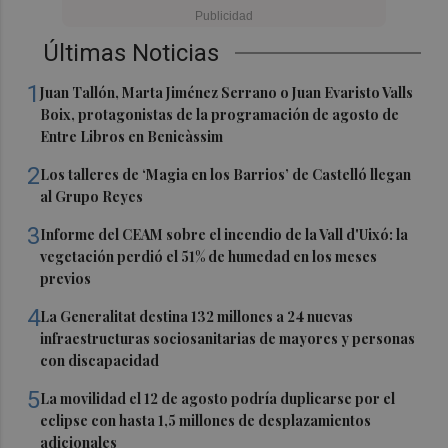
Últimas Noticias
1
Juan Tallón, Marta Jiménez Serrano o Juan Evaristo Valls
Boix, protagonistas de la programación de agosto de
Entre Libros en Benicàssim
2
Los talleres de ‘Magia en los Barrios’ de Castelló llegan
al Grupo Reyes
3
Informe del CEAM sobre el incendio de la Vall d'Uixó: la
vegetación perdió el 51% de humedad en los meses
previos
4
La Generalitat destina 132 millones a 24 nuevas
infraestructuras sociosanitarias de mayores y personas
con discapacidad
5
La movilidad el 12 de agosto podría duplicarse por el
eclipse con hasta 1,5 millones de desplazamientos
adicionales