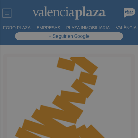
FORO PLAZA
EMPRESAS
PLAZA INMOBILIARIA
VALÈNCIA
+ Seguir en Google