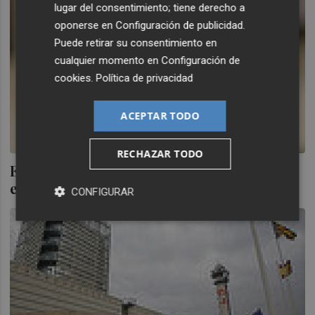
lugar del consentimiento; tiene derecho a
oponerse en
Configuración de publicidad
.
Puede retirar su consentimiento en
cualquier momento en
Configuración de
cookies
.
Política de privacidad
ACEPTAR TODO
RECHAZAR TODO
El Consell destaca que la personación civil
en Nóos no es "excepcional y atípica"
CONFIGURAR