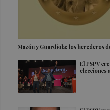
Mazón y Guardiola: los herederos 
El PSPV cre
elecciones 