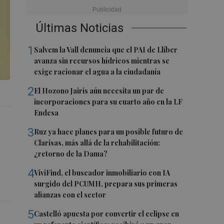
Últimas Noticias
1
Salvem la Vall denuncia que el PAI de Llíber
avanza sin recursos hídricos mientras se
exige racionar el agua a la ciudadanía
2
El Hozono Jairis aún necesita un par de
incorporaciones para su cuarto año en la LF
Endesa
3
Ruz ya hace planes para un posible futuro de
Clarisas, más allá de la rehabilitación:
¿retorno de la Dama?
4
ViviFind, el buscador inmobiliario con IA
surgido del PCUMH, prepara sus primeras
alianzas con el sector
5
Castelló apuesta por convertir el eclipse en