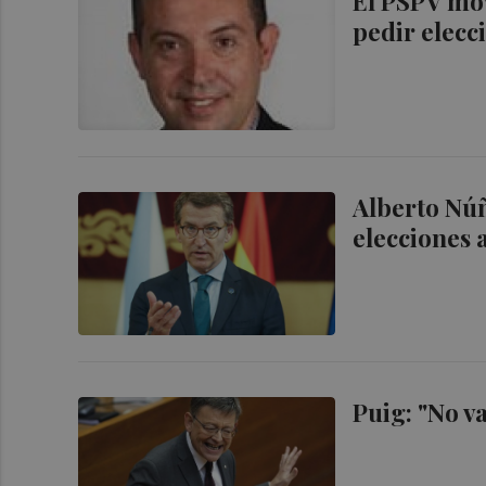
El PSPV mov
pedir elecc
Alberto Núñ
elecciones 
Puig: "No v