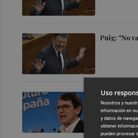
Puig: "No v
Uso respons
Mañueco con
Nosotros y nuestr
León para e
información en su 
y datos de navega
obtener informació
pueden procesar su