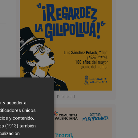
r y acceder a
tificadores únicos
cios y contenido,
os (1913)
también
calización