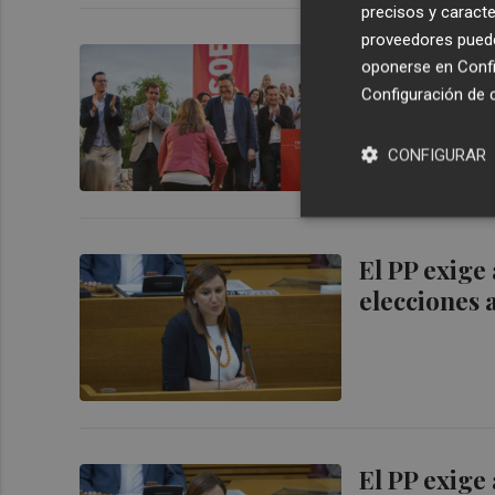
precisos y caracte
proveedores pueden
Socialistas 
oponerse en
Confi
las eleccio
Configuración de 
CONFIGURAR
El PP exige
elecciones 
El PP exige