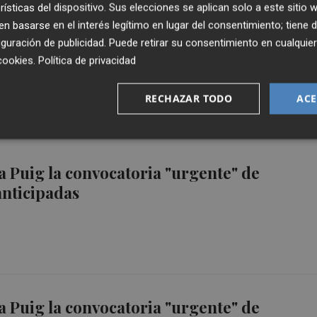
rísticas del dispositivo. Sus elecciones se aplican solo a este sitio
 basarse en el interés legítimo en lugar del consentimiento; tiene 
a los que no les interesa que Puig adelante
guración de publicidad
. Puede retirar su consentimiento en cualqu
nes
cookies
.
Política de privacidad
RECHAZAR TODO
ACE
 a Puig la convocatoria "urgente" de
anticipadas
 a Puig la convocatoria "urgente" de