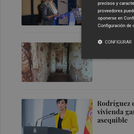
precisos y caracte
perpetuida
proveedores pueden
oponerse en
Confi
Configuración de 
CONFIGURAR
Isabel Rodr
disposición
Rodríguez 
vivienda ga
asequible