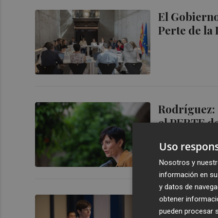
El Gobierno
Perte de la 
Rodríguez: 
el PERTE de
Uso respons
Nosotros y nuestr
información en su 
y datos de navega
La ministra
obtener informació
pueden procesar su
euro ni un 