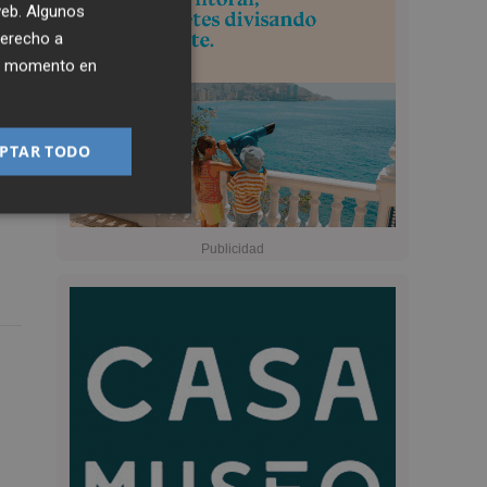
 web. Algunos
derecho a
ier momento en
PTAR TODO