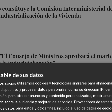
 constituye la Comisión Interministerial d
Industrialización de la Vivienda
"El Consejo de Ministros aprobará el mart
 la industrialización"
able de sus datos
os socios utilizamos cookies y tecnologías similares para almacena
dispositivo y procesar datos personales, como su dirección IP, iden
ción, para ofrecer anuncios y contenido personalizados, medir anun
 Rodríguez dice que no se pondrá "ni un
n sobre la audiencia y mejorar los servicios.
Proveedores de tercer
s datos para estos y otros fines, incluido el uso de datos de geolo
suelo" en viviendas públicas que no sean a