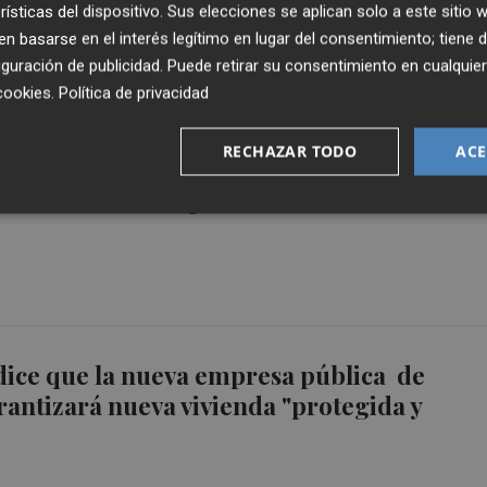
rísticas del dispositivo. Sus elecciones se aplican solo a este sitio
d
 basarse en el interés legítimo en lugar del consentimiento; tiene 
guración de publicidad
. Puede retirar su consentimiento en cualqu
cookies
.
Política de privacidad
RECHAZAR TODO
ACE
íguez: "la Sareb pondrá 350 viviendas a
 de los afectados por la Dana"
dice que la nueva empresa pública de
rantizará nueva vivienda "protegida y