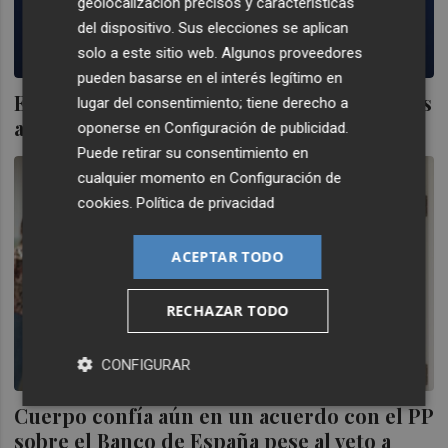
geolocalización precisos y características
del dispositivo. Sus elecciones se aplican
solo a este sitio web. Algunos proveedores
pueden basarse en el interés legítimo en
El PP mantiene su veto a Escrivá: "No vamos
lugar del consentimiento; tiene derecho a
a permitir el manoseo de las instituciones
oponerse en
Configuración de publicidad
.
Puede retirar su consentimiento en
cualquier momento en
Configuración de
cookies
.
Política de privacidad
ACEPTAR TODO
RECHAZAR TODO
CONFIGURAR
Cuerpo confía aún en un acuerdo con el PP
sobre el Banco de España pese al veto a