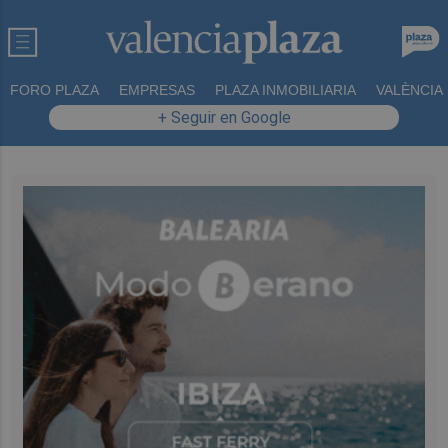
FORO PLAZA
EMPRESAS
PLAZA INMOBILIARIA
VALÈNCIA
+ Seguir en Google