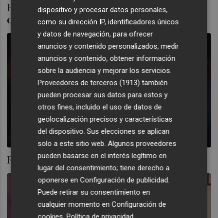
Homenaje a la Ruta 90s & 2Mil celebra su
dispositivo y procesar datos personales,
quinto aniversario en València
como su dirección IP, identificadores únicos
y datos de navegación, para ofrecer
anuncios y contenido personalizados, medir
anuncios y contenido, obtener información
sobre la audiencia y mejorar los servicios.
Proveedores de terceros (1913)
también
pueden procesar sus datos para estos y
otros fines, incluido el uso de datos de
geolocalización precisos y características
del dispositivo. Sus elecciones se aplican
solo a este sitio web. Algunos proveedores
pueden basarse en el interés legítimo en
Remember
lugar del consentimiento; tiene derecho a
oponerse en
Configuración de publicidad
.
Puede retirar su consentimiento en
cualquier momento en
Configuración de
cookies
.
Política de privacidad