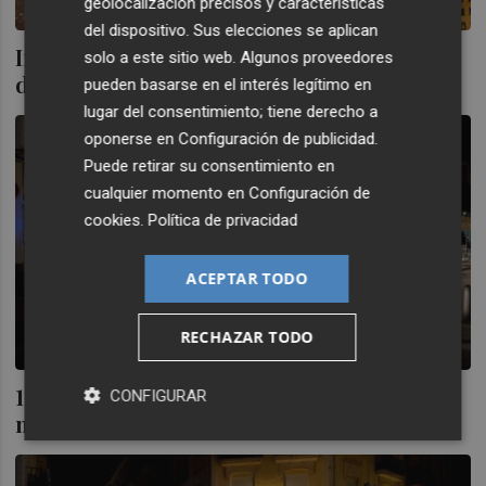
geolocalización precisos y características
del dispositivo. Sus elecciones se aplican
Interior autoriza 63 fiestas y celebraciones
solo a este sitio web. Algunos proveedores
de Nochevieja y Reyes en la Comunitat
pueden basarse en el interés legítimo en
lugar del consentimiento; tiene derecho a
oponerse en
Configuración de publicidad
.
Puede retirar su consentimiento en
cualquier momento en
Configuración de
cookies
.
Política de privacidad
ACEPTAR TODO
RECHAZAR TODO
1.600 efectivos policiales garantizarán la
CONFIGURAR
normalidad en Nochevieja en la Comunitat