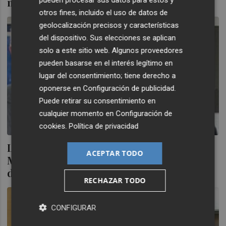
negociación de un ERE sobre su plantilla
pueden procesar sus datos para estos y
otros fines, incluido el uso de datos de
geolocalización precisos y características
del dispositivo. Sus elecciones se aplican
solo a este sitio web. Algunos proveedores
pueden basarse en el interés legítimo en
lugar del consentimiento; tiene derecho a
oponerse en
Configuración de publicidad
.
Puede retirar su consentimiento en
cualquier momento en
Configuración de
cookies
.
Política de privacidad
La patronal alicantina Coepa a confía a
ACEPTAR TODO
Moisés Jiménez una organización al borde
del colapso
RECHAZAR TODO
CONFIGURAR