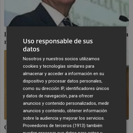
La patronal alicantina hace borrón y cuenta
Uso responsable de sus
nueva de los ejercicios 2006 a 2010
datos
Nosotros y nuestros socios utilizamos
cookies y tecnologías similares para
almacenar y acceder a información en su
dispositivo y procesar datos personales,
como su dirección IP, identificadores únicos
y datos de navegación, para ofrecer
anuncios y contenido personalizados, medir
anuncios y contenido, obtener información
sobre la audiencia y mejorar los servicios.
Coepa: La patronal alicantina empieza la
Proveedores de terceros (1913)
también