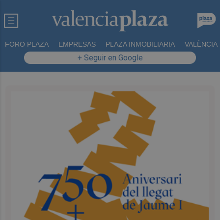
FORO PLAZA
EMPRESAS
PLAZA INMOBILIARIA
VALÈNCIA
+ Seguir en Google