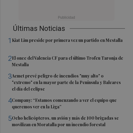
Últimas Noticias
1
Kiat Lim preside por primera vez un partido en Mestalla
2
El once del Valencia CF para el último Trofeu Taronja de
Mestalla
3
Aemet prevé peligro de incendios "muy alto" o
"extremo" en la mayor parte de la Península y Baleares
el día del eclipse
4
Company: “Estamos comenzando a ver el equipo que
queremos ver en la Liga”
5
Ocho helicópteros, un avión y más de 100 brigadas se
movilizan en Moratalla por un incendio forestal