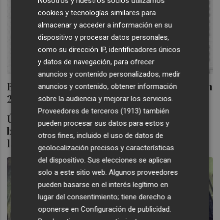
Nosotros y nuestros socios utilizamos
cookies y tecnologías similares para
almacenar y acceder a información en su
dispositivo y procesar datos personales,
como su dirección IP, identificadores únicos
y datos de navegación, para ofrecer
anuncios y contenido personalizados, medir
Banco de Valencia perdió 886,8 millones en
anuncios y contenido, obtener información
2011
sobre la audiencia y mejorar los servicios.
Proveedores de terceros (1913)
también
Último ejercicio de Ruralcaja: duplicó
pueden procesar sus datos para estos y
beneficio por ingresos extra tras rebajar
otros fines, incluido el uso de datos de
las dotaciones
geolocalización precisos y características
del dispositivo. Sus elecciones se aplican
solo a este sitio web. Algunos proveedores
pueden basarse en el interés legítimo en
lugar del consentimiento; tiene derecho a
oponerse en
Configuración de publicidad
.