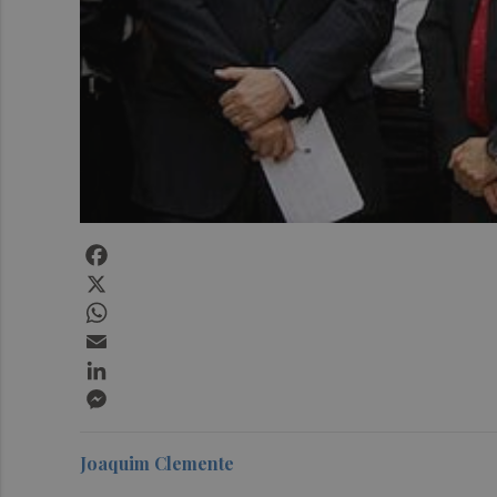
Facebook
X
WhatsApp
Email
LinkedIn
Messenger
Joaquim Clemente