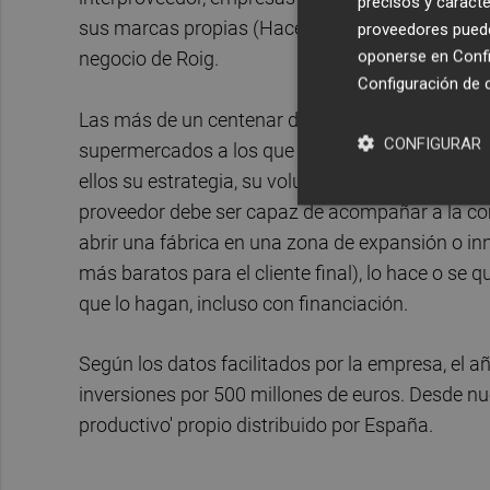
precisos y caracte
sus marcas propias (Hacendado, Deli Plus, Bosqu
proveedores pueden
oponerse en
Confi
negocio de Roig.
Configuración de 
Las más de un centenar de empresas que tienen
CONFIGURAR
supermercados a los que abastecer. Pero la ex
ellos su estrategia, su volumen de negocio anual
proveedor debe ser capaz de acompañar a la co
abrir una fábrica en una zona de expansión o in
más baratos para el cliente final), lo hace o se
que lo hagan, incluso con financiación.
Según los datos facilitados por la empresa, el 
inversiones por 500 millones de euros. Desde nue
productivo' propio distribuido por España.