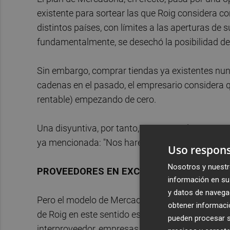
existente para sortear las que Roig considera
distintos países, con límites a las aperturas de
fundamentalmente, se desechó la posibilidad d
Sin embargo, comprar tiendas ya existentes nun
cadenas en el pasado, el empresario considera q
rentable) empezando de cero.
Una disyuntiva, por tanto, que Mercadona va a af
ya mencionada: "Nos haremos del país y despué
Uso respons
Nosotros y nuestr
PROVEEDORES EN EXCLUSIVA
información en su 
y datos de navega
Pero el modelo de Mercadona no es sencillo, esp
obtener informació
de Roig en este sentido es peculiar y no siempre 
pueden procesar su
interproveedor, empresas que trabajan práctica