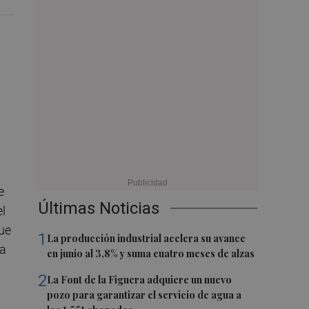
e
Últimas Noticias
el
ue
1
La producción industrial acelera su avance
ga
en junio al 3,8% y suma cuatro meses de alzas
2
La Font de la Figuera adquiere un nuevo
pozo para garantizar el servicio de agua a