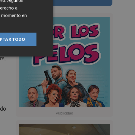
 web. Algunos
derecho a
ier momento en
PTAR TODO
rs,
ido