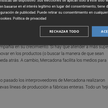
rísticas del dispositivo. Sus elecciones se aplican solo a este sitio
e Verde y Compy), es clave para entender el éxito del
 basarse en el interés legítimo en lugar del consentimiento; tiene 
guración de publicidad
. Puede retirar su consentimiento en cualqu
cookies
.
Política de privacidad
 esa condición tienen un negocio asegurado: 1.356
RECHAZAR TODO
ACE
igencia es máxima. Mercadona negocia con cada uno de
 y hasta su margen de resultados. De igual forma, el
mpañía en su crecimiento. Si hay que atender a más supe
novar en los productos (o buscar la manera de que sean
 queda atrás. A cambio, Mercadona facilita los medios para
año pasado los interproveedores de Mercadona realizaron
vas líneas de producción a fábricas enteras. Todo un 'tej