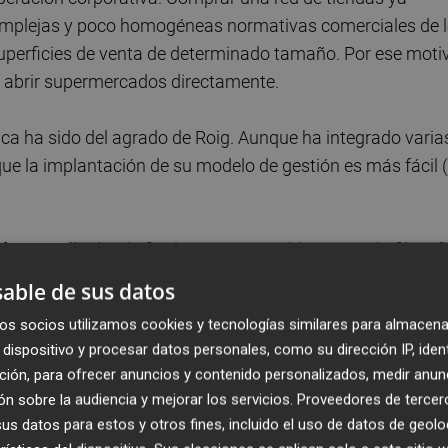
 complejas y poco homogéneas normativas comerciales de 
 superficies de venta de determinado tamaño. Por ese moti
e abrir supermercados directamente.
ca ha sido del agrado de Roig. Aunque ha integrado varia
ue la implantación de su modelo de gestión es más fácil 
rontar allá donde finalmente se establezca con la filosof
s aplicaremos el modelo".
able de sus datos
os socios utilizamos cookies y tecnologías similares para almacena
dispositivo y procesar datos personales, como su dirección IP, iden
ción, para ofrecer anuncios y contenido personalizados, medir anun
ecialmente en lo que respecta a los proveedores. La políti
n sobre la audiencia y mejorar los servicios.
Proveedores de tercer
bien aceptado por los fabricantes. La figura del
s datos para estos y otros fines, incluido el uso de datos de geolo
mente en exclusiva para la cadena valenciana produciend