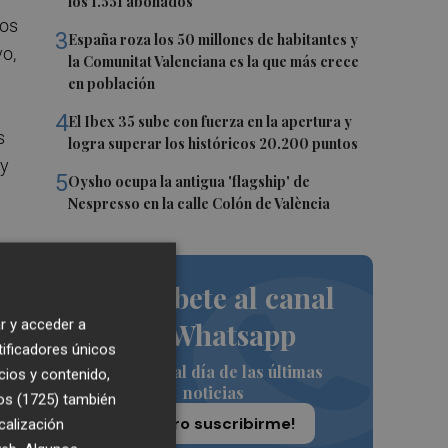
los 1.551 abonados
los
3
España roza los 50 millones de habitantes y
vo,
la Comunitat Valenciana es la que más crece
en población
4
El Ibex 35 sube con fuerza en la apertura y
s
logra superar los históricos 20.200 puntos
(y
5
Oysho ocupa la antigua 'flagship' de
Nespresso en la calle Colón de València
ía
Suscríbete al canal
r y acceder a
de Whatsapp
tificadores únicos
Siempre al día de las últimas
cios y contenido,
ca
noticias
os (1725)
también
¡Quiero suscribirme!
calización
o