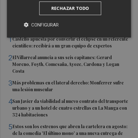
RECHAZAR TODO
CONFIGURAR
Últimas Noticias
1
Castelló apuesta por convertir el eclipse en un referente
científico: recibirá a un gran equipo de expertos
2
El Villarreal anuncia a sus seis capitanes: Gerard
Moreno, Foyth, Comesaña, Ayoze, Cardona y Logan
Costa
3
Más problemas en el lateral derecho: Monferrer sufre
una lesión muscular
4
San Javier da viabilidad al nuevo contrato del transporte
urbano y a un hotel de cuatro estrellas en La Manga con
324 habitaciones
5
Estos son los estrenos que abren la cartelera en agosto:
de la comedia 'El último mono' a una nueva entrega de