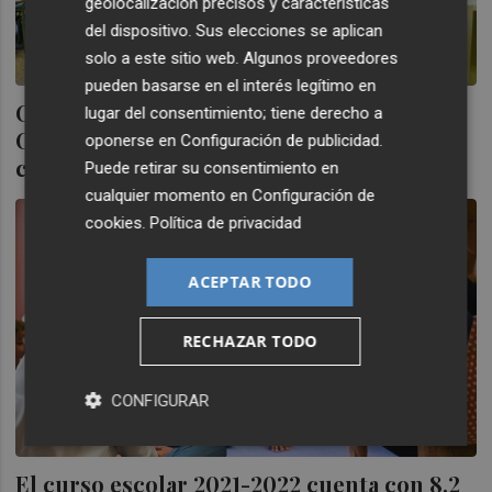
geolocalización precisos y características
del dispositivo. Sus elecciones se aplican
solo a este sitio web. Algunos proveedores
pueden basarse en el interés legítimo en
Comienza el curso con normalidad en la
lugar del consentimiento; tiene derecho a
Comunitat y con la urgencia de luchar
oponerse en
Configuración de publicidad
.
contra el absentismo
Puede retirar su consentimiento en
cualquier momento en
Configuración de
cookies
.
Política de privacidad
ACEPTAR TODO
RECHAZAR TODO
CONFIGURAR
El curso escolar 2021-2022 cuenta con 8,2