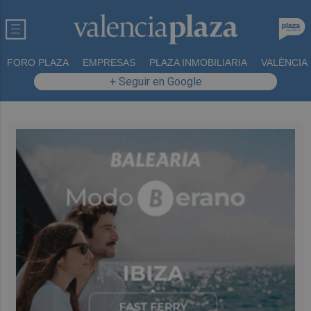
FORO PLAZA
EMPRESAS
PLAZA INMOBILIARIA
VALÈNCIA
+ Seguir en Google