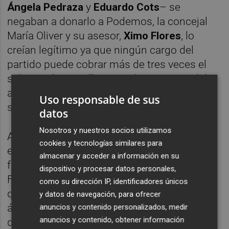
Ángela Pedraza
y
Eduardo Cots
– se
negaban a donarlo a Podemos, la concejal
María Oliver y su asesor,
Ximo Flores
, lo
creían legítimo ya que ningún cargo del
partido puede cobrar más de tres veces el
salario mínimo y "los partidos no viven del
aire porque hay gente trabajando en ellos",
Uso responsable de sus
subrayan desde este sector.
datos
Nosotros y nuestros socios utilizamos
Apenas un mes después retumba otro
cookies y tecnologías similares para
escándalo y el partido instrumental se
almacenar y acceder a información en su
fractura aún más. Las contrataciones de la
dispositivo y procesar datos personales,
Fundación InnDEA, dependiente de Peris y
como su dirección IP, identificadores únicos
dirigida por
Rafa Monterde
, caldearon los
y datos de navegación, para ofrecer
ánimos. "Se llegó a plantear un revocatorio
anuncios y contenido personalizados, medir
anuncios y contenido, obtener información
de Peris aunque finalmente se paralizó",