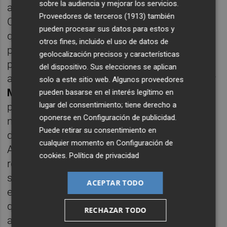
sobre la audiencia y mejorar los servicios.
aseguran miembros de la anterior
Proveedores de terceros (1913)
también
Coordinadora. Un ambiente hostil sobre el
pueden procesar sus datos para estos y
que Jaramillo pasó de perfil. Sin embargo,
otros fines, incluido el uso de datos de
poco tiempo después fue a él a quien se le
geolocalización precisos y características
planteó un revocatorio por intentar destituir
del dispositivo. Sus elecciones se aplican
a de dos de sus asesoras –
Neus Fábregas
y
solo a este sitio web. Algunos proveedores
Mariana Urueña
– sin plantearlo en el
pueden basarse en el interés legítimo en
lugar del consentimiento; tiene derecho a
plenario. "Desde entonces no ha vuelto a
oponerse en
Configuración de publicidad
.
ninguno y València en Comú no tiene ni idea
Puede retirar su consentimiento en
de lo que hace su concejal en el
cualquier momento en
Configuración de
Ayuntamiento porque no acude a las
cookies
.
Política de privacidad
reuniones del grupo municipal. Áurea Ortiz
sólo tiene información puntual de él",
ACEPTAR TODO
expresan desde VALC. Unas afirmaciones
que Jaramillo desmiente y cuyas ausencias
RECHAZAR TODO
atribuye al solapamiento de reuniones en la