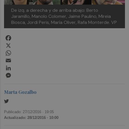
De izq. a derecha y de arriba abajo: Berto
Jaramillo, Manolo Colomer, Jaime Paulino, Mireia
Biosca, Jordi Peris, María Oliver, Rafa Monterde. VP
Facebook
X
WhatsApp
Email
LinkedIn
Messenger
Marta Gozalbo
Publicado: 27/12/2016 ·
19:05
Actualizado: 28/12/2016 · 10:00