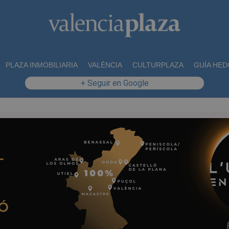
PLAZA INMOBILIARIA
VALÈNCIA
CULTURPLAZA
GUÍA HED
+ Seguir en Google