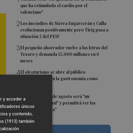
que ha estimulado el cariño por el
valenciano"
2
Los incendios de Sierra Engarcerán y Culla
evolucionan positivamente pero Tírig pasa a
situación 2 del PEIF
3
El pequeño ahorrador vuelve a las letras del
Tesoro y demanda 15.000 millones en 6
meses
4
El oleoturismo se abre al público
internacional con la gastronomía como
reclamo
5
El eclipse del 12 de agosto será "un
r y acceder a
espectáculo visual" y permitirá ver las
tificadores únicos
perseidas "de día"
cios y contenido,
os (1913)
también
calización