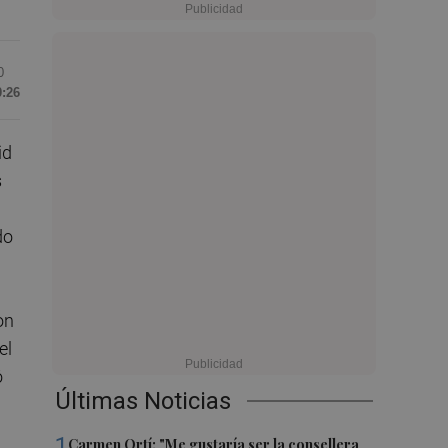
0
0:26
id
s
do
on
el
ó
Últimas Noticias
1
Carmen Ortí: "Me gustaría ser la consellera