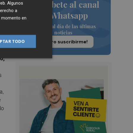
Suscríbete al canal
 web. Algunos
derecho a
de Whatsapp
ier momento en
Siempre al día de las últimas
noticias
PTAR TODO
¡Quiero suscribirme!
rtó
ó,
s
a,
e
do