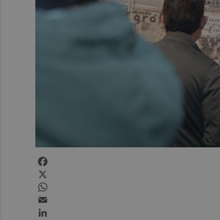
Facebook
X
WhatsApp
Email
LinkedIn