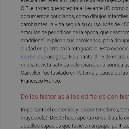
Precisamente esta muestra recurre a objetos pe
C.F., el trofeo que acredita al Levante UD como
documentos cotidianos, como dibujos infantiles 
cambiantes, la vida seguía su curso. Más de 450 
artículos de periódicos de la época, que desmonta
madrileña", explican sus comisarios, para dibuj
ciudad en guerra en la retaguardia. Esta exposi
norma
, que acoge La Nau hasta el 15 de enero,
mítica revista satírica valenciana, una sonrisa 
Carceller, fue fusilado en Paterna a causa de las
Francisco Franco.
De las historias a los edificios con his
Importante el contenido y los contenedores, tambi
mayúscula). Desde hace apenas unos días, la c
aquellos espacios que tuvieron un papel político,