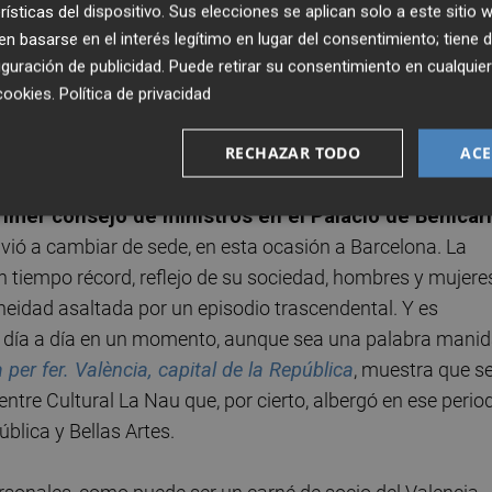
rísticas del dispositivo. Sus elecciones se aplican solo a este sitio
 basarse en el interés legítimo en lugar del consentimiento; tiene 
guración de publicidad
. Puede retirar su consentimiento en cualqu
cookies
.
Política de privacidad
RECHAZAR TODO
ACE
 6 al 7 de noviembre, fue entonces cuando Valencia despe
rimer consejo de ministros en el Palacio de Benicarl
lvió a cambiar de sede, en esta ocasión a Barcelona. La
n tiempo récord, reflejo de su sociedad, hombres y mujere
neidad asaltada por un episodio trascendental. Y es
 el día a día en un momento, aunque sea una palabra manid
 per fer. València, capital de la República
, muestra que s
entre Cultural La Nau que, por cierto, albergó en ese perio
blica y Bellas Artes.