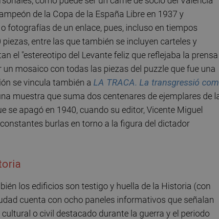
rsonales, como puede ser un carné de socio del Valencia
 campeón de la Copa de la España Libre en 1937 y
o fotografías de un enlace, pues, incluso en tiempos
piezas, entre las que también se incluyen carteles y
n el "estereotipo del Levante feliz que reflejaba la prensa
ar un mosaico con todas las piezas del puzzle que fue una
ción se vincula también a
LA TRACA
.
La transgressió com
 una muestra que suma dos centenares de ejemplares de l
que se apagó en 1940, cuando su editor, Vicente Miguel
 constantes burlas en torno a la figura del dictador
toria
én los edificios son testigo y huella de la Historia (con
iudad cuenta con ocho paneles informativos que señalan
 cultural o civil destacado durante la guerra y el periodo