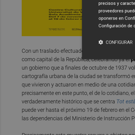
precisos y caracte
proveedores pueden
oponerse en
Confi
Configuración de 
CONFIGURAR
Con un traslado efectuado durante la noche del
como capital de la República, celebrando ya el
p
un gobierno que a finales de octubre de 1937 vo
cartografía urbana de la ciudad se transformó e
que vivieron y actuaron en medio de una cotidia
precisamente en este punto, el de lo cotidiano,
verdaderamente histórico que se centra
Tot està
puede ver hasta el próximo 19 de febrero en el C
las dependencias del Ministerio de Instrucción Pú