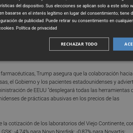
rísticas del dispositivo. Sus elecciones se aplican solo a este sitio
ue aceptará de las farmacéuticas es un compromiso que
 basarse en el interés legítimo en lugar del consentimiento; tiene 
ecios inflados de los medicamentos" para lo marca un plaz
guración de publicidad
. Puede retirar su consentimiento en cualqu
cookies
.
Política de privacidad
os laboratorios que ofrezcan los llamados precios de
RECHAZAR TODO
ACE
 acogidos al programa de salud gubernamental Medicaid p
ichos precios para los nuevos medicamentos.
s farmacéuticas, Trump asegura que la colaboración hacia
sas, el Gobierno y los pacientes estadounidenses y advier
ministración de EEUU "desplegará todas las herramientas 
nidenses de prácticas abusivas en los precios de las
a cotización de los laboratorios del Viejo Continente, co
 GSK; -4,74% para Novo Nordisk; -0,87% para Novartis;