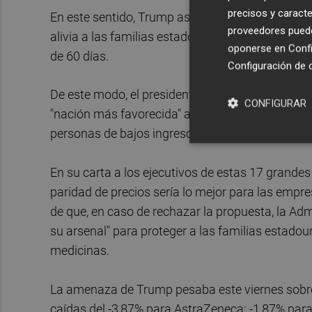
precisos y caracte
En este sentido, Trump asegura que "lo único q
proveedores pueden
alivia a las familias estadounidenses de los pr
oponerse en
Confi
de 60 días.
Configuración de 
De este modo, el presidente de EEUU reclama a l
CONFIGURAR
"nación más favorecida" a todos los pacientes
personas de bajos ingresos, y que garanticen d
En su carta a los ejecutivos de estas 17 grande
paridad de precios sería lo mejor para las empre
de que, en caso de rechazar la propuesta, la Ad
su arsenal" para proteger a las familias estadou
medicinas.
La amenaza de Trump pesaba este viernes sobre l
caídas del -3,87% para AstraZeneca; -1,87% para