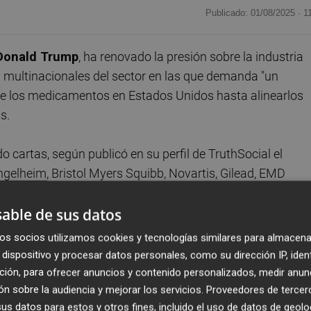
Publicado: 01/08/2025 ·
1
Donald Trump
, ha renovado la presión sobre la industria
7 multinacionales del sector en las que demanda "un
de los medicamentos en Estados Unidos hasta alinearlos
s.
cartas, según publicó en su perfil de TruthSocial el
ngelheim, Bristol Myers Squibb, Novartis, Gilead, EMD
, Genentech, J&J, GSK, Merck, Regeneron, Sanofi y Eli Lill
able de sus datos
 de estos laboratorios, el mandatario estadounidense
os socios utilizamos cookies y tecnologías similares para almacena
yo en la que exige a las farmacéuticas garantizar que los
dispositivo y procesar datos personales, como su dirección IP, iden
precios por los medicamentos que otros países
ción, para ofrecer anuncios y contenido personalizados, medir anun
n sobre la audiencia y mejorar los servicios.
Proveedores de tercer
s datos para estos y otros fines, incluido el uso de datos de geolo