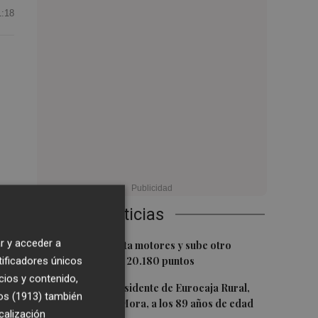
1:18
y.
Últimas Noticias
r y acceder a
1
El Ibex 35 aprieta motores y sube otro
tificadores únicos
0,62%, hasta los 20.180 puntos
cios y contenido,
2
Fallece el expresidente de Eurocaja Rural,
os (1913)
también
Andrés Gómez Mora, a los 89 años de edad
calización