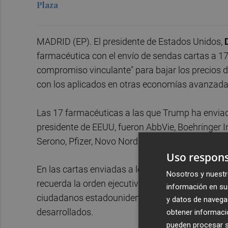
Plaza
MADRID (EP). El presidente de Estados Unidos,
farmacéutica con el envío de sendas cartas a 1
compromiso vinculante" para bajar los precios 
con los aplicados en otras economías avanzada
Las 17 farmacéuticas a las que Trump ha enviado 
presidente de EEUU, fueron AbbVie, Boehringer I
Serono, Pfizer, Novo Nordisk, AstraZeneca, Amgen
Uso respons
En las cartas enviadas a los máximos ejecutivos
Nosotros y nuestr
recuerda la orden ejecutiva del pasado 12 de ma
información en su 
ciudadanos estadounidenses pagan los mismos 
y datos de navega
desarrollados.
obtener informació
pueden procesar su