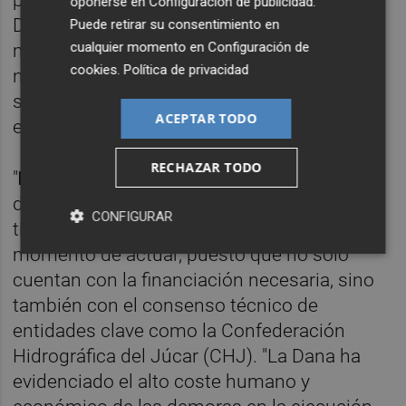
para desbloquear el proyecto de la Saleta.
oponerse en
Configuración de publicidad
.
Desde este organismo, se trasladó un
Puede retirar su consentimiento en
cualquier momento en
Configuración de
mensaje claro: si la Generalitat emite un
cookies
.
Política de privacidad
nuevo informe favorable, el Gobierno central
se encargará de proceder con la licitación y
ACEPTAR TODO
ejecución de las obras.
RECHAZAR TODO
"
Nos ha faltado
pedírselo al Papa
", lamentan
desde el Ayuntamiento de Aldaia, al mismo
CONFIGURAR
tiempo que insisten en que ahora es el
momento de actuar, puesto que no solo
cuentan con la financiación necesaria, sino
también con el consenso técnico de
entidades clave como la Confederación
Hidrográfica del Júcar (CHJ). "La Dana ha
evidenciado el alto coste humano y