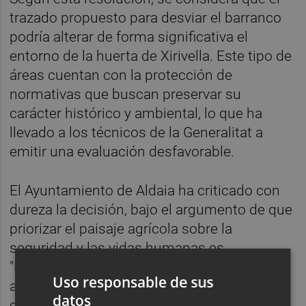
trazado propuesto para desviar el barranco
podría alterar de forma significativa el
entorno de la huerta de Xirivella. Este tipo de
áreas cuentan con la protección de
normativas que buscan preservar su
carácter histórico y ambiental, lo que ha
llevado a los técnicos de la Generalitat a
emitir una evaluación desfavorable.
El Ayuntamiento de Aldaia ha criticado con
dureza la decisión, bajo el argumento de que
priorizar el paisaje agrícola sobre la
seguridad y las vidas humanas es
"inadmisible". No obstante, este obstáculo
Uso responsable de sus
administrativo ha propiciado que el
datos
consistorio intensifique aún más sus