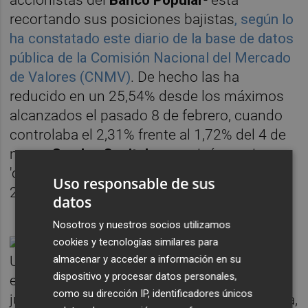
recortando sus posiciones bajistas
, según lo
ha constatado este diario de la base de datos
pública de la Comisión Nacional del Mercado
de Valores (CNMV)
. De hecho las ha
reducido en un 25,54% desde los máximos
alcanzados el pasado 8 de febrero, cuando
controlaba el 2,31% frente al 1,72% del 4 de
mayo.
Samlyn Capital
comunicó su primer
'corto' (0,52%) sobre el SAB en octubre de
Uso responsable de sus
2020.
datos
Nosotros y nuestros socios utilizamos
cookies y tecnologías similares para
almacenar y acceder a información en su
Una posición bajista reduciéndose mientras
dispositivo y procesar datos personales,
el banco de origen vallesano encadenó este
como su dirección IP, identificadores únicos
jueves la quinta subida consecutiva en bolsa,