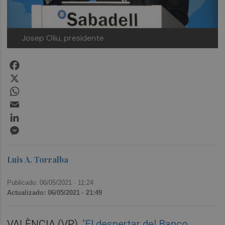
Josep Oliu, presidente
Facebook
X
WhatsApp
Email
LinkedIn
Messenger
Luis A. Torralba
Publicado: 06/05/2021 ·
11:24
Actualizado: 06/05/2021 · 21:49
VALÈNCIA (VP). '
El despertar del Banco