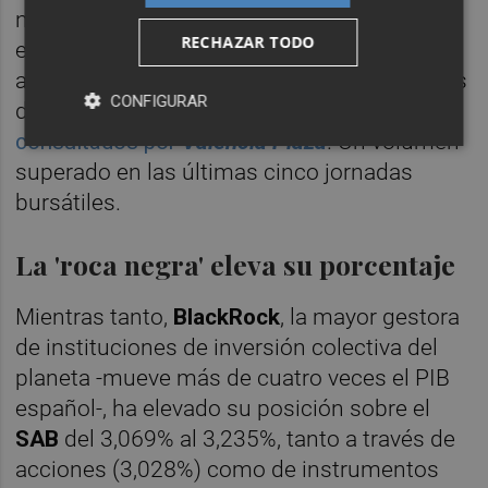
negociación al alza, síntoma claro que está
RECHAZAR TODO
entrando dinero. De hecho, su media diaria
anual se ha elevado hasta los 41,35 millones
CONFIGURAR
de acciones,
según datos de Infobolsa
consultados por
Valencia Plaza
. Un volumen
superado en las últimas cinco jornadas
bursátiles.
La 'roca negra' eleva su porcentaje
Mientras tanto,
BlackRock
, la mayor gestora
de instituciones de inversión colectiva del
planeta -mueve más de cuatro veces el PIB
español-, ha elevado su posición sobre el
SAB
del 3,069% al 3,235%, tanto a través de
acciones (3,028%) como de instrumentos