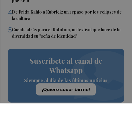
por EEUU
4
De Frida Kahlo a Kubrick: un repaso por los eclipses de
la cultura
5
Cuenta atrás para el Rototom, un festival que hace de la
diversidad su "seña de identidad"
Suscríbete al canal de
Whatsapp
Siempre al día de las últimas noticias
¡Quiero suscribirme!