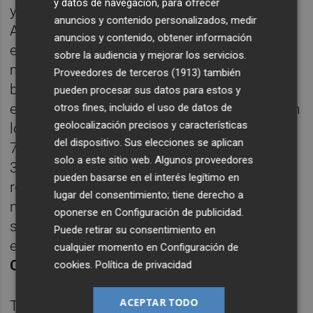
y datos de navegación, para ofrecer
y la undécima de las últimas doce sesiones.
anuncios y contenido personalizados, medir
Así, este jueves cerraba en los 0,601 euros,
anuncios y contenido, obtener información
es decir, la cota más alta desde el 6 de
sobre la audiencia y mejorar los servicios.
marzo de 2020. De este modo ha logrado
Proveedores de terceros (1913)
también
borrar de un plumazo el 64,66% que perdió
pueden procesar sus datos para estos y
otros fines, incluido el uso de datos de
en el parqué el pasado ejercicio, dado que en
geolocalización precisos y características
lo que va de 2021 avanza prácticamente un
del dispositivo. Sus elecciones se aplican
70%, lo que representa una capitalización de
solo a este sitio web. Algunos proveedores
3.380 millones de euros Una fortísima
pueden basarse en el interés legítimo en
revalorización para convertir al
SAB
en la
lugar del consentimiento; tiene derecho a
mejor cotizada del Ibex 35; y no solo eso
oponerse en
Configuración de publicidad
.
sino que es la quinta que más sube de entre
Puede retirar su consentimiento en
el centenar de valores del
Mercado
cualquier momento en
Configuración de
Continuo
.
cookies
.
Política de privacidad
ACEPTAR TODO
Todo ello con unos volúmenes de