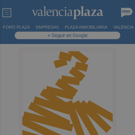
FORO PLAZA
EMPRESAS
PLAZA INMOBILIARIA
VALÈNCIA
+ Seguir en Google