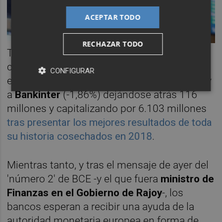
ACEPTAR TODO
RECHAZAR TODO
Tampoco les fue bien a
Bankia
(-9,66%),
cuyo valor en bolsa cedió 772 millones de
CONFIGURAR
euros hasta situarse en los 7.126 millones; y
a
Bankinter
(-1,86%) dejándose atrás 116
millones y capitalizando por 6.103 millones
tras presentar los mejores resultados de toda
su historia cosechados en 2018
.
Mientras tanto, y tras el mensaje de ayer del
'número 2' de BCE -y el que fuera
ministro de
Finanzas en el Gobierno de Rajoy
-, los
bancos esperan a recibir una ayuda de la
autoridad monetaria europea en forma de