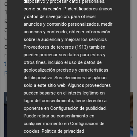
dispositivo y procesar datos personales,
capitalización -que se redujo hasta los
como su dirección IP, identificadores únicos
16.652 millones-; mientras que el segundo
y datos de navegación, para ofrecer
acusó una caída del 11,26% -en términos
anuncios y contenido personalizados, medir
absolutos fueron 631 millones- para
anuncios y contenido, obtener información
despedir el trimestre con un valor en bolsa
sobre la audiencia y mejorar los servicios.
de 4.996 millones y con los accionistas
Proveedores de terceros (1913)
también
mostrando su disconformidad con la cúpula,
pueden procesar sus datos para estos y
otros fines, incluido el uso de datos de
tal y como lo manifestaron en la junta de la
geolocalización precisos y características
pasada semana
.
del dispositivo. Sus elecciones se aplican
solo a este sitio web. Algunos proveedores
pueden basarse en el interés legítimo en
lugar del consentimiento; tiene derecho a
oponerse en
Configuración de publicidad
.
Puede retirar su consentimiento en
cualquier momento en
Configuración de
cookies
.
Política de privacidad