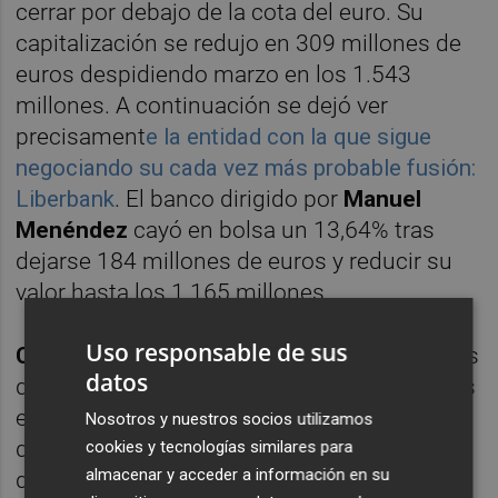
cerrar por debajo de la cota del euro. Su
capitalización se redujo en 309 millones de
euros despidiendo marzo en los 1.543
millones. A continuación se dejó ver
precisament
e la entidad con la que sigue
negociando su cada vez más probable fusión:
Liberbank
. El banco dirigido por
Manuel
Menéndez
cayó en bolsa un 13,64% tras
dejarse 184 millones de euros y reducir su
valor hasta los 1.165 millones.
Uso responsable de sus
CaixaBank
y
Banco Sabadell
fueron los otros
datos
dos bancos en presentar pérdidas bursátiles
entre enero y marzo de este año a doble
Nosotros y nuestros socios utilizamos
dígito. El primero retrocedió un 12,01%, es
cookies y tecnologías similares para
almacenar y acceder a información en su
decir, 2.273 millones de euros menos de