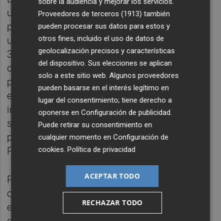
sobre la audiencia y mejorar los servicios.
un beneficio neto de 929 millones en el
Proveedores de terceros (1913)
también
primer trimestre del año, lo que representa
pueden procesar sus datos para estos y
otros fines, incluido el uso de datos de
un incremento del 154% con respecto a los
geolocalización precisos y características
366 millones de euros del mismo periodo
del dispositivo. Sus elecciones se aplican
del ejercicio anterior, tras registrar un efecto
solo a este sitio web. Algunos proveedores
patrimonial positivo de 593 millones de
pueden basarse en el interés legítimo en
euros por la revalorización del valor de sus
lugar del consentimiento; tiene derecho a
inventarios en un contexto marcado por la
oponerse en
Configuración de publicidad
.
subida del precio del crudo y los productos
Puede retirar su consentimiento en
petrolíferos tras el conflicto en Oriente
cualquier momento en
Configuración de
cookies
.
Política de privacidad
Próximo.
ACEPTAR TODO
Por su parte, Indra ha comunicado que
obtuvo un beneficio neto de 76 millones en
RECHAZAR TODO
el primer trimestre del año, un 28,4% más
que los 59 millones de euros del mismo