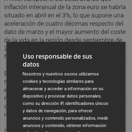
inflación interanual de la zona euro se habría
situado en abril en el 3%, lo que supone una
aceleración de cuatro décimas respecto del
dato de marzo y el mayor aumento del coste
de la vida en la región desde septiembre de
2023, mientras que el PIB de la zona euro se
Uso responsable de sus
frenó al 0,1% en el primer trimestre del 2026.
datos
En el plano empresarial, en plena ola de
Nosotros y nuestros socios utilizamos
resultados, BBVA ha informado de que cerró
cookies y tecnologías similares para
almacenar y acceder a información en su
el primer trimestre de 2026 con un beneficio
dispositivo y procesar datos personales,
neto atribuido de 2.989 millones de euros, lo
como su dirección IP, identificadores únicos
que supone un incremento del 10,8%
y datos de navegación, para ofrecer
respecto al mismo periodo del año anterior.
anuncios y contenido personalizados, medir
anuncios y contenido, obtener información
De su lado, Repsol ha indicado que obtuvo