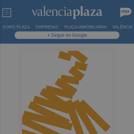
FORO PLAZA
EMPRESAS
PLAZA INMOBILIARIA
VALÈNCIA
+ Seguir en Google