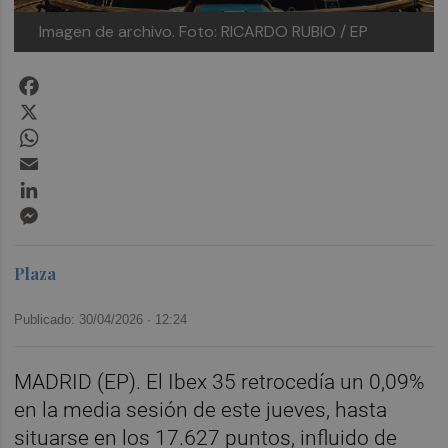
Imagen de archivo.
Foto: RICARDO RUBIO / EP
Facebook
X
WhatsApp
Email
LinkedIn
Messenger
Plaza
Publicado: 30/04/2026 ·
12:24
MADRID (EP). El Ibex 35 retrocedía un 0,09%
en la media sesión de este jueves, hasta
situarse en los 17.627 puntos, influido de