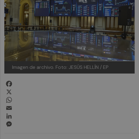
Imagen de archivo.
Foto: JESÚS HELLÍN / EP
Facebook
X
WhatsApp
Email
LinkedIn
Messenger