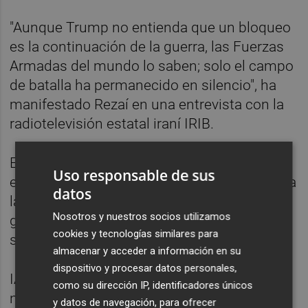
"Aunque Trump no entienda que un bloqueo
es la continuación de la guerra, las Fuerzas
Armadas del mundo lo saben; solo el campo
de batalla ha permanecido en silencio", ha
manifestado Rezaí en una entrevista con la
radiotelevisión estatal iraní IRIB.
En el ámbito empresarial, los inversores
Uso responsable de sus
estarán pendientes de diversas novedades, a
datos
la espera de conocer los resultados del
Nosotros y nuestros socios utilizamos
gigante Nvidia, que se difundirán esta
cookies y tecnologías similares para
semana.
almacenar y acceder a información en su
dispositivo y procesar datos personales,
IAG pondrá en marcha a partir este lunes un
como su dirección IP, identificadores únicos
nuevo programa de recompra de acciones
y datos de navegación, para ofrecer