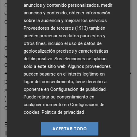
de hasta 500 millones de euros con el
anuncios y contenido personalizados, medir
objetivo de reducir el capital social de la
anuncios y contenido, obtener información
sobre la audiencia y mejorar los servicios.
compañía.
Proveedores de terceros (1913)
también
pueden procesar sus datos para estos y
De su lado, Repsol, en consorcio con la
otros fines, incluido el uso de datos de
compañía australiana Santos, ha informado,
geolocalización precisos y características
antes de la apertura del mercado, de que ha
del dispositivo. Sus elecciones se aplican
comenzado a producir petróleo en Pikka, en
solo a este sitio web. Algunos proveedores
el North Slope de Alaska (EEUU), con flujo de
pueden basarse en el interés legítimo en
petróleo ya establecido a través del sistema
lugar del consentimiento; tiene derecho a
oponerse en
Configuración de publicidad
.
automatizado de transferencia de custodia
Puede retirar su consentimiento en
(LACT, por sus siglas en inglés) y entrando
cualquier momento en
Configuración de
en el oleoducto de venta de petróleo.
cookies
.
Política de privacidad
En este contexto, casi todos los valores del
ACEPTAR TODO
Ibex 35 han cerrado la jornada en positivo,