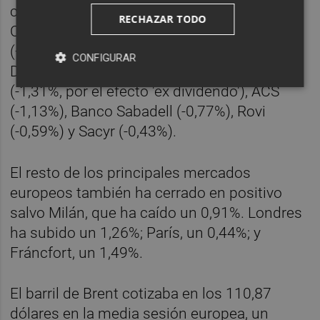
con Solaria (+4,31%), Repsol (+4,25%),
RECHAZAR TODO
Cellnex (+2,95%), Acciona (+2,61%), IAG
(+2,41%) y Telefónica (+2,31%) a la cabeza.
CONFIGURAR
Del lado contrario se han situado Ferrovial
(-1,31%, por el efecto 'ex dividendo'), ACS
(-1,13%), Banco Sabadell (-0,77%), Rovi
(-0,59%) y Sacyr (-0,43%).
El resto de los principales mercados
europeos también ha cerrado en positivo
salvo Milán, que ha caído un 0,91%. Londres
ha subido un 1,26%; París, un 0,44%; y
Fráncfort, un 1,49%.
El barril de Brent cotizaba en los 110,87
dólares en la media sesión europea, un