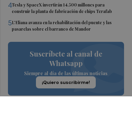
4
Tesla y SpaceX invertirán 14.500 millones para
construir la planta de fabricación de chips Terafab
5
L'Eliana avanza en la rehabilitación del puente y las
pasarelas sobre el barranco de Mandor
Suscríbete al canal de
Whatsapp
Siempre al día de las últimas noticias
¡Quiero suscribirme!