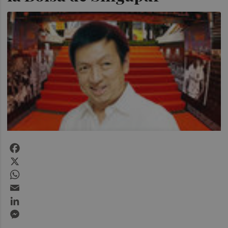
Facebook
X
WhatsApp
Email
LinkedIn
Messenger