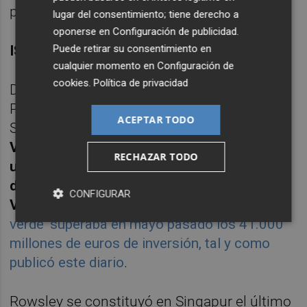
país lindando con Singapur.
lugar del consentimiento; tiene derecho a
oponerse en
Configuración de publicidad
.
ISKANDAR MALAYSIA
Puede retirar su consentimiento en
cualquier momento en
Configuración de
cookies
.
Política de privacidad
De momento el vehículo de inversión de
Peter Lim ya se ha gastado 2.200 millones
ACEPTAR TODO
SGD -unos 1.475 millones de euros- solo en
Vantage Bay, complejo residencial de lujo y
RECHAZAR TODO
una de las enseñas de Iskandar Malaysia
donde participa el máximo accionista del
CONFIGURAR
Valencia CF
.
Esta especie de 'miniciudad
verde' superaba en mayo pasado los 41.000
millones de euros de inversión, tal y como
publicó este diario
.
Rowsley se constituyó en Singapur el último