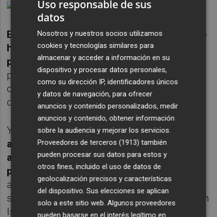
Uso responsable de sus
datos
El presidente ejecutivo de ROWS reconoció
Nosotros y nuestros socios utilizamos
cookies y tecnologías similares para
hace dos meses su decepción en la
almacenar y acceder a información en su
presentación de las cuentas trimestrales,
dispositivo y procesar datos personales,
pero advirtió que estaban trabajando en
como su dirección IP, identificadores únicos
otros proyectos para mejorar la rentabilidad
y datos de navegación, para ofrecer
de la empresa de cara a sus accionistas.
anuncios y contenido personalizados, medir
anuncios y contenido, obtener información
Y, entre otros países,
citó a Myanmar -
sobre la audiencia y mejorar los servicios.
antigua Birmania-, China y Vietnam para
Proveedores de terceros (1913)
también
pueden procesar sus datos para estos y
aprovechar el auge inmobiliario aunque
otros fines, incluido el uso de datos de
posteriomente se retiró del primero
y
geolocalización precisos y características
aprovechó para apostar con más fuerza por
del dispositivo. Sus elecciones se aplican
su proyecto estrella como es Vantage Bay en
solo a este sitio web. Algunos proveedores
Iskandar Malaysia, ubicado al sur de dicho
pueden basarse en el interés legítimo en