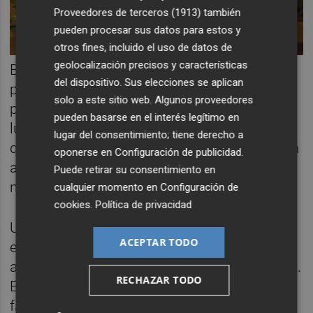
Proveedores de terceros (1913)
también
pueden procesar sus datos para estos y
otros fines, incluido el uso de datos de
geolocalización precisos y características
Bajo el árbol de Navidad no suelen faltar los
del dispositivo. Sus elecciones se aplican
presentes relacionados con la moda y las
solo a este sitio web. Algunos proveedores
prendas de vestir. El valor que ocupa este
pueden basarse en el interés legítimo en
lugar en nuestra lista navideña es
Inditex
,
lugar del consentimiento; tiene derecho a
que dará su toque de distinción y contentará
oponerse en
Configuración de publicidad
.
a los obsequiados con sus soluciones para
Puede retirar su consentimiento en
nuestros armarios y sus
outfits
glamurosos.
cualquier momento en
Configuración de
cookies
.
Política de privacidad
Un estilo de vida activo y saludable suele
ACEPTAR TODO
estar en los propósitos de todos para
arrancar el año nuevo con vitalidad y energía.
RECHAZAR TODO
En esta lista de regalos navideños no puede
faltar
Moncler
, para representar los regalos