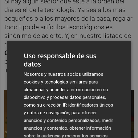
Si hay algún sector que esté a la orden del
día es el de la tecnología. Ya sea a los más
pequeños o a los mayores de la casa, regalar
todo tipo de artículos tecnológicos es
sinónimo de acierto. Y, en nuestro listado de
regalos, no será menos. El valor
Swatch
Group
es imprescindible en nuestra carta,
Uso responsable de sus
pues es una firma avanzada que aportará
datos
innovación a nuestras carteras.
Nosotros y nuestros socios utilizamos
cookies y tecnologías similares para
almacenar y acceder a información en su
dispositivo y procesar datos personales,
como su dirección IP, identificadores únicos
y datos de navegación, para ofrecer
anuncios y contenido personalizados, medir
anuncios y contenido, obtener información
sobre la audiencia y mejorar los servicios.