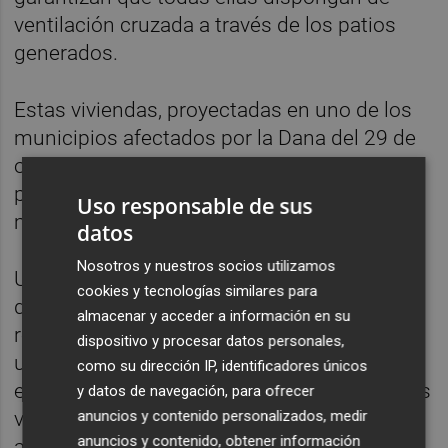
ventilación cruzada a través de los patios
generados.
Estas viviendas, proyectadas en uno de los
municipios afectados por la Dana del 29 de
octubre de 2024, pasarán a formar parte del
parque estatal de vivienda asequible de
Uso responsable de sus
manera permanente.
datos
Nosotros y nuestros socios utilizamos
Un parque gestionado por la entidad estatal
cookies y tecnologías similares para
de vivienda Casa 47, que actuará en el ciclo
almacenar y acceder a información en su
residencial completo desde la disposición y
dispositivo y procesar datos personales,
urbanización de los suelos hasta la
como su dirección IP, identificadores únicos
edificación, entrega de llaves y gestión de las
y datos de navegación, para ofrecer
anuncios y contenido personalizados, medir
viviendas con el objetivo de "garantizar el
anuncios y contenido, obtener información
acceso a una vivienda digna para toda la