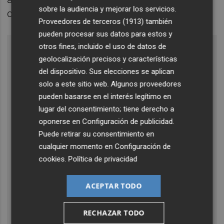
sobre la audiencia y mejorar los servicios.
ciudadanía".
Proveedores de terceros (1913)
también
pueden procesar sus datos para estos y
otros fines, incluido el uso de datos de
geolocalización precisos y características
del dispositivo. Sus elecciones se aplican
solo a este sitio web. Algunos proveedores
pueden basarse en el interés legítimo en
lugar del consentimiento; tiene derecho a
oponerse en
Configuración de publicidad
.
Puede retirar su consentimiento en
cualquier momento en
Configuración de
cookies
.
Política de privacidad
ACEPTAR TODO
Comarca y empresa
El Gobierno destina 22,8
RECHAZAR TODO
millones para construir unas