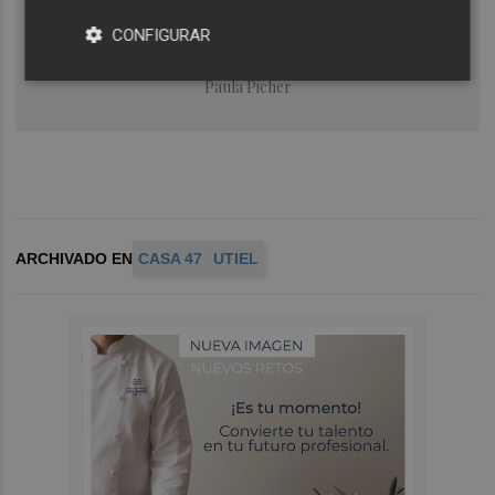
200 viviendas protegidas en
CONFIGURAR
la zona Dana
Paula Picher
ARCHIVADO EN
CASA 47
UTIEL