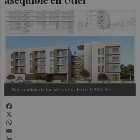
Recreación de las viviendas.
Foto: CASA 47
Facebook
X
WhatsApp
Email
LinkedIn