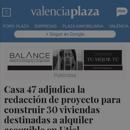
FORO PLAZA
EMPRESAS
PLAZA INMOBILIARIA
VALÈNCIA
+ Seguir en Google
Casa 47 adjudica la
redacción de proyecto para
construir 30 viviendas
destinadas a alquiler
asequible en Utiel