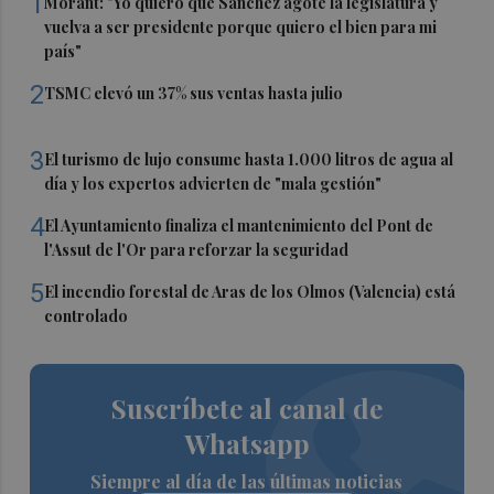
1
Morant: "Yo quiero que Sánchez agote la legislatura y
vuelva a ser presidente porque quiero el bien para mi
país"
2
TSMC elevó un 37% sus ventas hasta julio
3
El turismo de lujo consume hasta 1.000 litros de agua al
día y los expertos advierten de "mala gestión"
4
El Ayuntamiento finaliza el mantenimiento del Pont de
l'Assut de l'Or para reforzar la seguridad
5
El incendio forestal de Aras de los Olmos (Valencia) está
controlado
Suscríbete al canal de
Whatsapp
Siempre al día de las últimas noticias