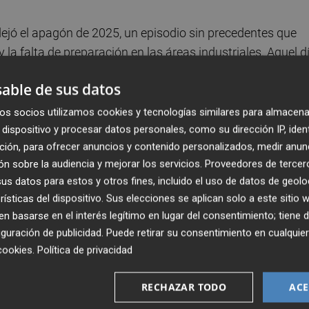
dejó el apagón de 2025, un episodio sin precedentes que
y la falta de preparación en las áreas industriales. Aquel dí
ta 15 gigavatios de potencia —en torno al 60% de la
able de sus datos
apso generalizado en la península ibérica y parte de
ierno,
Pedro Sánchez
, reconocía que se trataba de una
os socios utilizamos cookies y tecnologías similares para almacena
.
dispositivo y procesar datos personales, como su dirección IP, iden
ción, para ofrecer anuncios y contenido personalizados, medir anun
n sobre la audiencia y mejorar los servicios.
Proveedores de tercer
s datos para estos y otros fines, incluido el uso de datos de geolo
rísticas del dispositivo. Sus elecciones se aplican solo a este sitio
 basarse en el interés legítimo en lugar del consentimiento; tiene 
España
guración de publicidad
. Puede retirar su consentimiento en cualqu
El apagón cumple un año, y
cookies
.
Política de privacidad
tras informes y comisiones de
investigación sigue sin haber
RECHAZAR TODO
ACE
un claro culpable