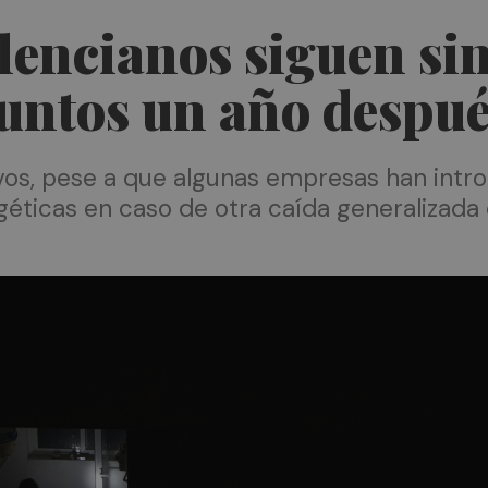
lencianos siguen sin
untos un año despué
os, pese a que algunas empresas han introd
géticas en caso de otra caída generalizada 