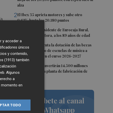
alza
2
El Ibex 35 aprieta motores y sube otro
a,
0,62%, hasta los 20.180 puntos
3
Fallece el expresidente de Eurocaja Rural,
Andrés Gómez Mora, a los 89 años de edad
r y acceder a
4
CaixaBank aumenta la dotación de las becas
tificadores únicos
para el alumnado de escuelas de música a
cios y contenido,
275.000 euros en el curso 2026-2027
os (1913)
también
5
Tesla y SpaceX invertirán 14.500 millones
calización
para construir la planta de fabricación de
 web. Algunos
chips Terafab
derecho a
ier momento en
Suscríbete al canal
PTAR TODO
de Whatsapp