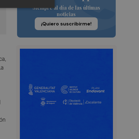
Siempre al día de las últimas
noticias
¡Quiero suscribirme!
ca,
La
l
ión