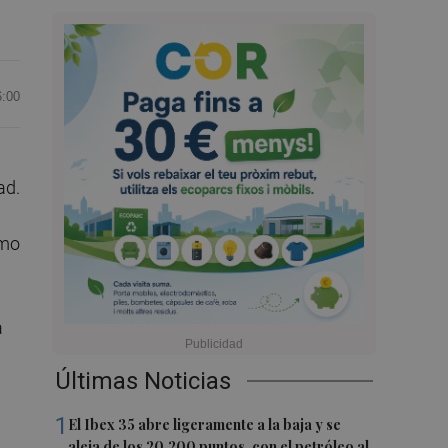
6:00
ad.
omo
a
Últimas Noticias
1
El Ibex 35 abre ligeramente a la baja y se
aleja de los 20.200 puntos, con el petróleo al