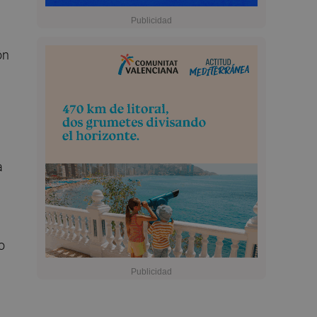
ón
a
o