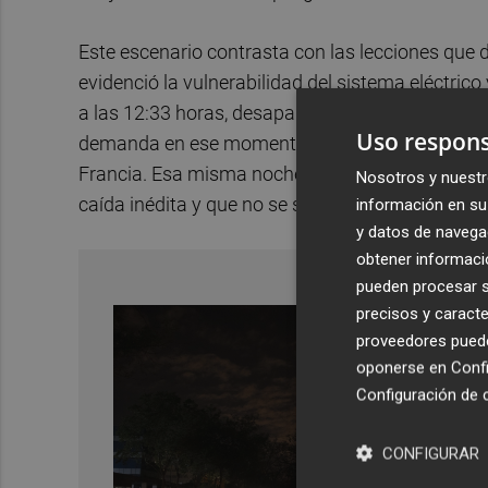
Este escenario contrasta con las lecciones que 
evidenció la vulnerabilidad del sistema eléctrico 
a las 12:33 horas, desaparecieron de forma súbi
Uso respons
demanda en ese momento—, lo que provocó un col
Francia. Esa misma noche, el presidente del Gob
Nosotros y nuestr
caída inédita y que no se sabía todavía su origen
información en su 
y datos de navega
obtener informació
pueden procesar su
precisos y caracte
proveedores pueden
oponerse en
Confi
Configuración de 
CONFIGURAR