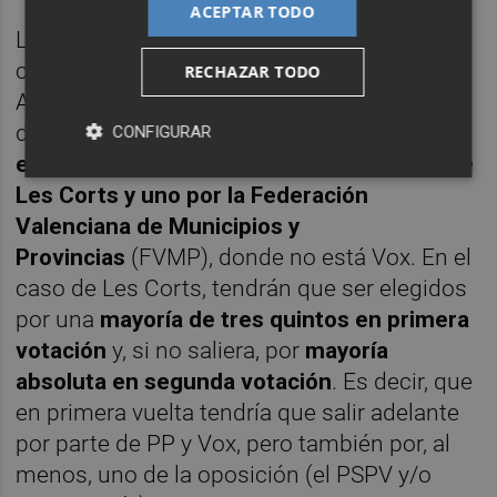
ACEPTAR TODO
La nueva ley de À Punt establece que la
cadena cuenta con un Consejo de
RECHAZAR TODO
Administración conformado por un total
de
ocho miembros
.
Siete
de ellos serán
CONFIGURAR
escogidos por
los grupos parlamentarios de
Les Corts y uno por la Federación
Valenciana de Municipios y
Provincias
(FVMP), donde no está Vox. En el
caso de Les Corts, tendrán que ser elegidos
por una
mayoría de tres quintos en primera
votación
y, si no saliera, por
mayoría
absoluta en segunda votación
. Es decir, que
en primera vuelta tendría que salir adelante
por parte de PP y Vox, pero también por, al
menos, uno de la oposición (el PSPV y/o