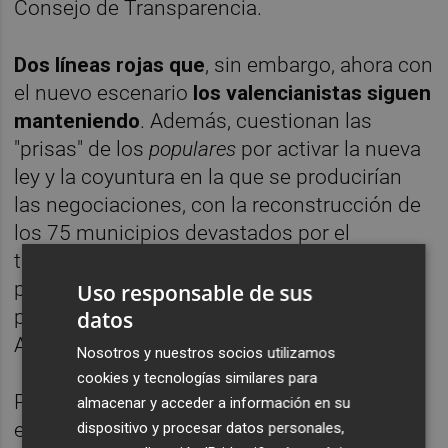
Consejo de Transparencia.
Dos líneas rojas que
, sin embargo, ahora con
el nuevo escenario
los valencianistas siguen
manteniendo
. Además, cuestionan las
"prisas" de los
populares
por activar la nueva
ley y la coyuntura en la que se producirían
las negociaciones, con la reconstrucción de
los 75 municipios devastados por el
temporal apenas empezada. Una posición
por la que se antoja complicado que el PP
Uso responsable de sus
pueda llegar a un acuerdo con Compromís.
datos
Al menos, por ahora.
Nosotros y nuestros socios utilizamos
cookies y tecnologías similares para
Pese a todo, el PP mantiene que la intención
almacenar y acceder a información en su
es poder incorporar a todos los partidos con
dispositivo y procesar datos personales,