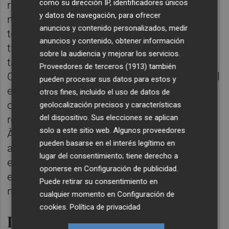
como su dirección IP, identificadores únicos
representación en el Parlamento en las
y datos de navegación, para ofrecer
negociaciones y que la representación en
anuncios y contenido personalizados, medir
todos los entes sea proporcional a la que
anuncios y contenido, obtener información
tienen en Les Corts. La participación de Vox
sobre la audiencia y mejorar los servicios.
también era un escollo insalvable tanto para
Proveedores de terceros (1913)
también
Compromís como para el PSOE, por lo que el
pueden procesar sus datos para estos y
entendimiento no va a ser sencillo. No
otros fines, incluido el uso de datos de
obstante, los socialistas desean tener
geolocalización precisos y características
del dispositivo. Sus elecciones se aplican
representación en el órgano de dirección de
solo a este sitio web. Algunos proveedores
À Punt por lo que se da por sentado que
pueden basarse en el interés legítimo en
acabarían cediendo para lograr participar en
lugar del consentimiento; tiene derecho a
este consejo, pues si se cerraran en banda,
oponerse en
Configuración de publicidad
.
el Partido Popular podría finalmente acabar
Puede retirar su consentimiento en
negociando todo con Vox en solitario.
cualquier momento en
Configuración de
cookies
.
Política de privacidad
Las mayorías de la nueva ley