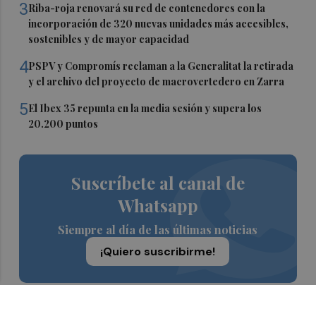
3
Riba-roja renovará su red de contenedores con la
incorporación de 320 nuevas unidades más accesibles,
sostenibles y de mayor capacidad
4
PSPV y Compromís reclaman a la Generalitat la retirada
y el archivo del proyecto de macrovertedero en Zarra
5
El Ibex 35 repunta en la media sesión y supera los
20.200 puntos
Suscríbete al canal de
Whatsapp
Siempre al día de las últimas noticias
¡Quiero suscribirme!