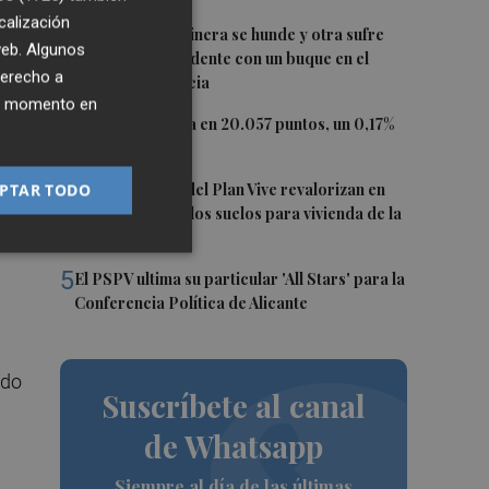
calización
2
Una batea clochinera se hunde y otra sufre
 web. Algunos
daños en un incidente con un buque en el
oja
derecho a
puerto de Valencia
ier momento en
3
El Ibex 35 cierra en 20.057 puntos, un 0,17%
más
4
PTAR TODO
Los concursos del Plan Vive revalorizan en
r
casi 12 millones los suelos para vivienda de la
Generalitat
5
El PSPV ultima su particular 'All Stars' para la
Conferencia Política de Alicante
ado
Suscríbete al canal
de Whatsapp
Siempre al día de las últimas