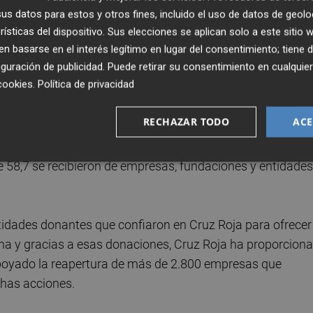
enciano donante.
s datos para estos y otros fines, incluido el uso de datos de geolo
rísticas del dispositivo. Sus elecciones se aplican solo a este sitio
Gandia, ha recordado que gracias a las donaciones Cruz R
 basarse en el interés legítimo en lugar del consentimiento; tiene 
guración de publicidad
. Puede retirar su consentimiento en cualqu
s años para paliar los efectos de la Dana, "reforzando
cookies
.
Política de privacidad
esde los primeros días de la tragedia".
RECHAZAR TODO
ACE
al y económico que causó la Dana llevó a Cruz Roja a hace
ergencia. A día de hoy, el total de los recibidos por Cruz
ue 58,7 se recibieron de empresas, fundaciones y entidades
tidades donantes que confiaron en Cruz Roja para ofrecer
cha y gracias a esas donaciones, Cruz Roja ha proporcion
poyado la reapertura de más de 2.800 empresas que
chas acciones.