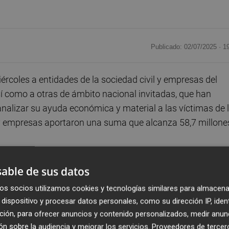
Publicado: 02/07/2025 ·
1
rcoles a entidades de la sociedad civil y empresas del
sí como a otras de ámbito nacional invitadas, que han
nalizar su ayuda económica y material a las víctimas de 
y empresas aportaron una suma que alcanza 58,7 millone
sarial de la Comunitat Valenciana (CEV), Cruz Roja ha
able de sus datos
tivas, deportivas y culturales que contactaron con la
os socios utilizamos cookies y tecnologías similares para almacena
con las víctimas de la Dana y ha reconocido a la CEV, a la
dispositivo y procesar datos personales, como su dirección IP, iden
munitat Valenciana (ATA), a la Asociación Valenciana de
ción, para ofrecer anuncios y contenido personalizados, medir anun
perativas de la Comunidad Valenciana (Concoval), que
n sobre la audiencia y mejorar los servicios.
Proveedores de tercer