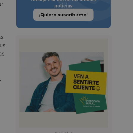
ar
noticias
¡Quiero suscribirme!
as
sus
as
,