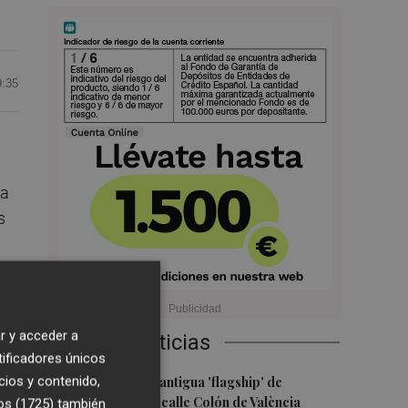
9:35
la
s
r y acceder a
Últimas Noticias
tificadores únicos
1
cios y contenido,
Oysho ocupa la antigua 'flagship' de
Nespresso en la calle Colón de València
os (1725)
también