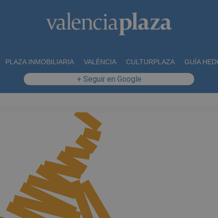
PLAZA INMOBILIARIA
VALÈNCIA
CULTURPLAZA
GUÍA HED
+ Seguir en Google