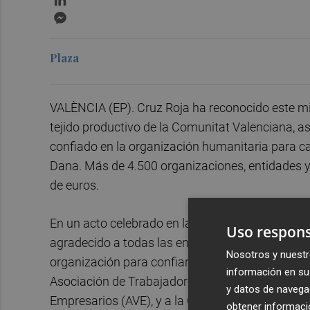
Messenger
Plaza
VALÈNCIA (EP). Cruz Roja ha reconocido este mié
tejido productivo de la Comunitat Valenciana, a
confiado en la organización humanitaria para ca
Dana. Más de 4.500 organizaciones, entidades 
de euros.
En un acto celebrado en la Confederación Empre
Uso respons
agradecido a todas las entidades sociales, educa
Nosotros y nuestr
organización para confiarle su solidaridad para 
información en su 
Asociación de Trabajadores Autónomos de la Co
y datos de navega
Empresarios (AVE), y a la Confederación de Coo
obtener informació