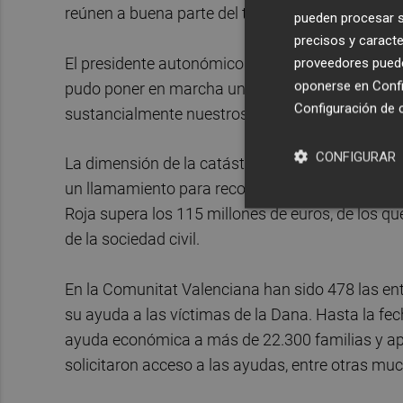
reúnen a buena parte del tejido empresarial val
pueden procesar su
precisos y caracte
El presidente autonómico de Cruz Roja, Rafael 
proveedores pueden
oponerse en
Confi
pudo poner en marcha un plan de respuesta a tre
Configuración de 
sustancialmente nuestros fondos y capacidades d
CONFIGURAR
La dimensión de la catástrofe y el impacto soci
un llamamiento para recoger donativos para la em
Roja supera los 115 millones de euros, de los q
de la sociedad civil.
En la Comunitat Valenciana han sido 478 las en
su ayuda a las víctimas de la Dana. Hasta la fe
ayuda económica a más de 22.300 familias y a
solicitaron acceso a las ayudas, entre otras mu