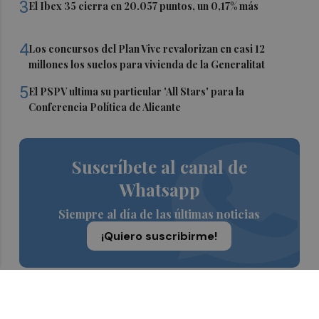
3
El Ibex 35 cierra en 20.057 puntos, un 0,17% más
4
Los concursos del Plan Vive revalorizan en casi 12
millones los suelos para vivienda de la Generalitat
5
El PSPV ultima su particular 'All Stars' para la
Conferencia Política de Alicante
Suscríbete al canal de
Whatsapp
Siempre al día de las últimas noticias
¡Quiero suscribirme!