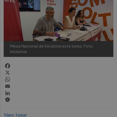
Mesa Nacional de Iniciativa este lunes.
Foto:
Iniciativa
Facebook
X
WhatsApp
Email
LinkedIn
Messenger
Ximo Aguar