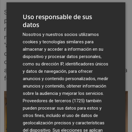
Sobre la salida de Micó del grupo Sumar, la
Uso responsable de sus
portavoz adjunta expresó que durante la
datos
reunión de este lunes "se ha valorado ese
Nosotros y nuestros socios utilizamos
movimiento unilateral" y lamentó que,
cookies y tecnologías similares para
"aunque sea socio mayoritario, rompe la
almacenar y acceder a información en su
dinámica interna de funcionamiento de la
dispositivo y procesar datos personales,
coalición y el futuro proyecto que se estaba
como su dirección IP, identificadores únicos
a punto de abordar, que era el de generar una
y datos de navegación, para ofrecer
federación de partidos".
anuncios y contenido personalizados, medir
anuncios y contenido, obtener información
sobre la audiencia y mejorar los servicios.
Proveedores de terceros (1725)
también
pueden procesar sus datos para estos y
otros fines, incluido el uso de datos de
geolocalización precisos y características
del dispositivo. Sus elecciones se aplican