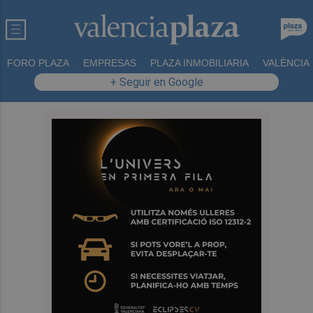
FORO PLAZA
EMPRESAS
PLAZA INMOBILIARIA
VALÈNCIA
+ Seguir en Google