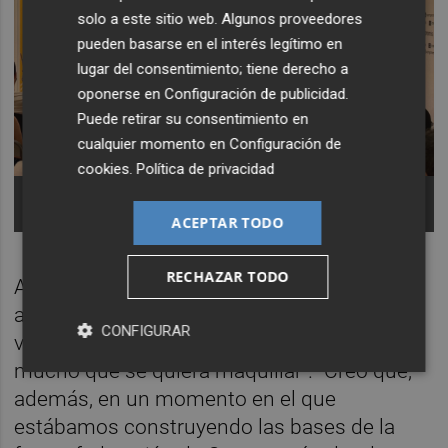
solo a este sitio web. Algunos proveedores
pueden basarse en el interés legítimo en
lugar del consentimiento; tiene derecho a
oponerse en
Configuración de publicidad
.
Puede retirar su consentimiento en
cualquier momento en
Configuración de
cookies
.
Política de privacidad
Mesa Nacional de Iniciativa este lunes. Foto:
Iniciativa
ACEPTAR TODO
RECHAZAR TODO
A su juicio, el movimiento de Més "responde
a un movimiento interno que no tiene que
CONFIGURAR
ver con una estrategia de la coalición, por
mucho que se quiera maquillar". "Creo que,
además, en un momento en el que
estábamos construyendo las bases de la