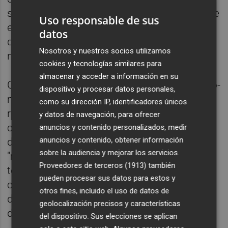
sintetizarlas en sistemas vivos como sucede
Uso responsable de sus
en la naturaleza. "Estamos intentando hacer
datos
química no natural en células vivas
Nosotros y nuestros socios utilizamos
naturales", ha señalado.
cookies y tecnologías similares para
almacenar y acceder a información en su
Con sus trabajo pioneros en química órgano-
dispositivo y procesar datos personales,
metálica, especialmente por introducir
como su dirección IP, identificadores únicos
reacciones catalizadas por metales en
y datos de navegación, para ofrecer
células vivas, en primer lugar querían
anuncios y contenido personalizados, medir
anuncios y contenido, obtener información
demostrar que esto es "factible" porque es
sobre la audiencia y mejorar los servicios.
"muy complejo". Su trabajo, además, puede
Proveedores de terceros (1913)
también
tener "muchísimas" aplicaciones en el
pueden procesar sus datos para estos y
campo de la biomedicina por "la posibilidad
otros fines, incluido el uso de datos de
de crear los fármacos in situ, en el sitio
geolocalización precisos y características
donde actúan" para tratar la enfermedad.
del dispositivo. Sus elecciones se aplican