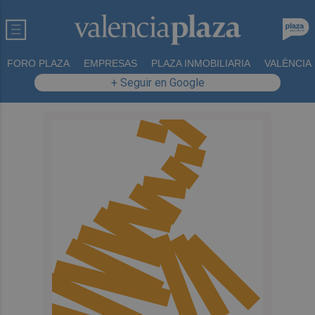
FORO PLAZA
EMPRESAS
PLAZA INMOBILIARIA
VALÈNCIA
+ Seguir en Google