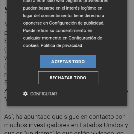
solo a este sitio web. Algunos proveedores
Situación dramática
pueden basarse en el interés legítimo en
lugar del consentimiento; tiene derecho a
oponerse en
Configuración de publicidad
.
Mascareñas Cid, que ha sido investigador
Puede retirar su consentimiento en
postdoctoral en las Universidades de
cualquier momento en
Configuración de
Stanford (2 años, 1989 y 1990) y Harvard
cookies
.
Política de privacidad
(1992 y 1995, 1 año en total), y profesor
visitante en la Universidad de Cambridge
ACEPTAR TODO
(2009) y el MIT (2013), también se ha
referido al momento que vive la ciencia en
RECHAZAR TODO
Estados Unidos por los recortes de la
Administración Trump y que ha calificado de
CONFIGURAR
"dramática".
Así, ha apuntado que sigue en contacto con
muchos investigadores en Estados Unidos y
que es "un drama" lo que están viviendo, en