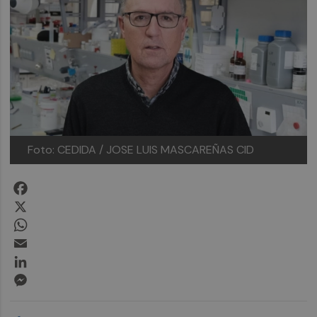
Foto: CEDIDA / JOSE LUIS MASCAREÑAS CID
Facebook
X
WhatsApp
Email
LinkedIn
Messenger