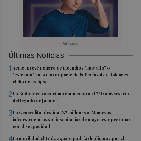
Últimas Noticias
1
Aemet prevé peligro de incendios "muy alto" o
"extremo" en la mayor parte de la Península y Baleares
el día del eclipse
2
La Biblioteca Valenciana conmemora el 750 aniversario
del legado de Jaume I
3
La Generalitat destina 132 millones a 24 nuevas
infraestructuras sociosanitarias de mayores y personas
con discapacidad
4
La movilidad el 12 de agosto podría duplicarse por el