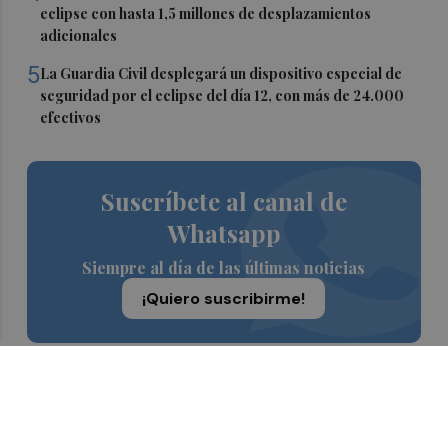
eclipse con hasta 1,5 millones de desplazamientos
adicionales
5
La Guardia Civil desplegará un dispositivo especial de
seguridad por el eclipse del día 12, con más de 24.000
efectivos
Suscríbete al canal de
Whatsapp
Siempre al día de las últimas noticias
¡Quiero suscribirme!