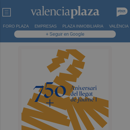
FORO PLAZA
EMPRESAS
PLAZA INMOBILIARIA
VALÈNCIA
+ Seguir en Google