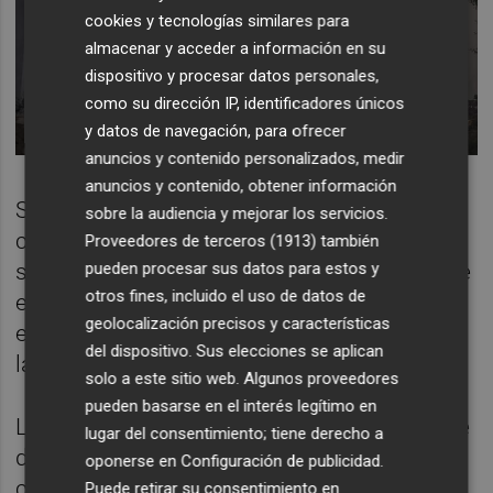
cookies y tecnologías similares para
almacenar y acceder a información en su
dispositivo y procesar datos personales,
como su dirección IP, identificadores únicos
y datos de navegación, para ofrecer
anuncios y contenido personalizados, medir
anuncios y contenido, obtener información
Según la información avanzada por la
sobre la audiencia y mejorar los servicios.
cadena SER, los agentes de la Guardia Civil
Proveedores de terceros (1913)
también
pueden procesar sus datos para estos y
sospechan que la falta de mantenimiento de
otros fines, incluido el uso de datos de
esa torre de una compañía eléctrica pudo
geolocalización precisos y características
estar detrás de las chispas que provocaron
del dispositivo. Sus elecciones se aplican
las llamas.
solo a este sitio web. Algunos proveedores
pueden basarse en el interés legítimo en
La delegada ha recordado que el incendio se
lugar del consentimiento; tiene derecho a
declaró en unas jornadas en las que las
oponerse en
Configuración de publicidad
.
condiciones de viento eran "muy elevadas" y
Puede retirar su consentimiento en