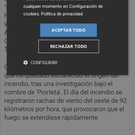
cualquier momento en
Configuración de
"fueron las que podrían haber disparado y
cookies
.
Política de privacidad
haber hecho saltar el incendio", que afectó a
los términos municipales de Montitxelvo,
ACEPTAR TODO
Aielo de Rugat, Llocnou de Sant Jeroni, Ador,
Castellonet de la Conquesta, Vilallonga y
RECHAZAR TODO
Terrateig.
CONFIGURAR
Con este informe, la Guardia Civil considera
que ha quedado esclarecido el origen del
incendio, tras una investigación bajo el
nombre de 'Piorteta'. El día del incendio se
registraron rachas de viento del oeste de 92
kilómetros por hora, que provocaron que el
fuego se extendiese rápidamente.