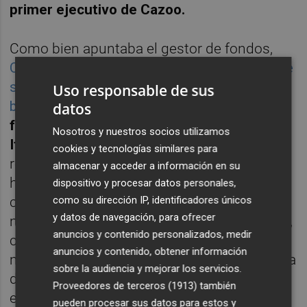
primer ejecutivo de Cazoo.
Como bien apuntaba el gestor de fondos,
CZOO anunció el pasado 9 de septiembre que
se iba a centrar en su negocio en tierras
Uso responsable de sus
británicas
,
cerrando las filiales que tenía
datos
fuera como en Alemania, España, Francia e
Nosotros y nuestros socios utilizamos
Italia
. "Dado nuestro objetivo de alcanzar la
cookies y tecnologías similares para
rentabilidad a finales del próximo año,
almacenar y acceder a información en su
hemos tomado la difícil decisión de
dispositivo y procesar datos personales,
como su dirección IP, identificadores únicos
centrarnos únicamente en el enorme
y datos de navegación, para ofrecer
mercado de coches usados del Reino Unido,
anuncios y contenido personalizados, medir
con un valor anual de más de 100.000
anuncios y contenido, obtener información
millones de libras esterlinas -al cambio cerca
sobre la audiencia y mejorar los servicios.
de unos 116.000 millones de euros-",
Proveedores de terceros (1913)
también
explicaba el propio Chesterman.
pueden procesar sus datos para estos y