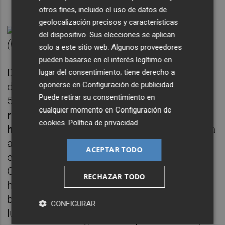
otros fines, incluido el uso de datos de
geolocalización precisos y características
Pinchar
aquí
para ver el gráfico más grande
del dispositivo. Sus elecciones se aplican
(Fuente: YahooFinance)
solo a este sitio web. Algunos proveedores
pueden basarse en el interés legítimo en
Desde aquel 9 de septiembre las acciones
lugar del consentimiento; tiene derecho a
oponerse en
Configuración de publicidad
.
de CZOO se han dejado prácticamente un
Puede retirar su consentimiento en
50% en el parqué neoyorquino,
cualquier momento en
Configuración de
reafirmándose en contínuos mínimos
cookies
.
Política de privacidad
históricos
. Un mes antes, la cotizada inglesa
anunció que estaba realizando una revisión
ACEPTAR TODO
estratégica de su negocio en el Viejo
Continente. Y poco más de un mes después
RECHAZAR TODO
ha decidido centrarse en el mercado
británico. Para ello comenzará en primer
CONFIGURAR
lugar a liquidar de forma ordenada sus