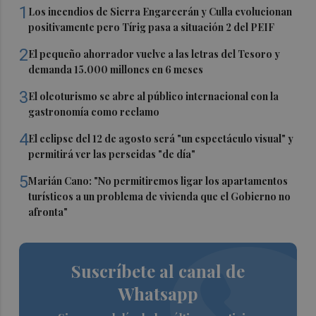
1
Los incendios de Sierra Engarcerán y Culla evolucionan
positivamente pero Tírig pasa a situación 2 del PEIF
2
El pequeño ahorrador vuelve a las letras del Tesoro y
demanda 15.000 millones en 6 meses
3
El oleoturismo se abre al público internacional con la
gastronomía como reclamo
4
El eclipse del 12 de agosto será "un espectáculo visual" y
permitirá ver las perseidas "de día"
5
Marián Cano: "No permitiremos ligar los apartamentos
turísticos a un problema de vivienda que el Gobierno no
afronta"
Suscríbete al canal de
Whatsapp