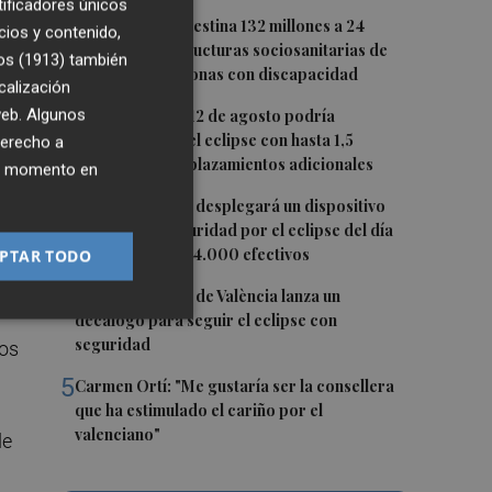
tificadores únicos
o
1
La Generalitat destina 132 millones a 24
cios y contenido,
nuevas infraestructuras sociosanitarias de
os (1913)
también
mayores y personas con discapacidad
calización
a
2
 web. Algunos
La movilidad el 12 de agosto podría
duplicarse por el eclipse con hasta 1,5
derecho a
r
millones de desplazamientos adicionales
ier momento en
3
La Guardia Civil desplegará un dispositivo
especial de seguridad por el eclipse del día
12, con más de 24.000 efectivos
ión
PTAR TODO
4
El Ayuntamiento de València lanza un
decálogo para seguir el eclipse con
seguridad
ros
5
Carmen Ortí: "Me gustaría ser la consellera
que ha estimulado el cariño por el
valenciano"
de