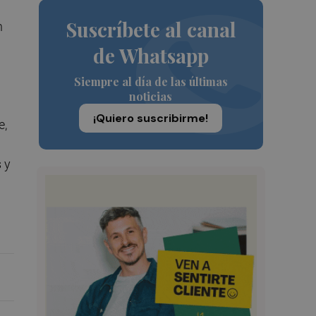
Suscríbete al canal
n
de Whatsapp
Siempre al día de las últimas
noticias
¡Quiero suscribirme!
e,
 y