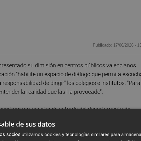
Publicado: 17/06/2026 ·
1
presentado su dimisión en centros públicos valencianos
ucación "habilite un espacio de diálogo que permita escuch
esponsabilidad de dirigir" los colegios e institutos. "Para
ntender la realidad que las ha provocado".
resentado por registro de entrada del departamento de
onómico de Educación,
Daniel McEvoy
.
able de sus datos
os socios utilizamos cookies y tecnologías similares para almacena
mos reunirnos para ayudar. Formamos parte de la