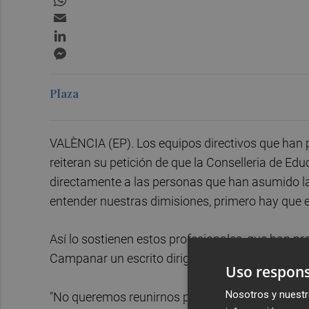
Email
LinkedIn
Messenger
Plaza
VALÈNCIA (EP). Los equipos directivos que han 
reiteran su petición de que la Conselleria de Ed
directamente a las personas que han asumido la r
entender nuestras dimisiones, primero hay que e
Así lo sostienen estos profesionales, que han p
Campanar un escrito dirigido al secretario aut
Uso respons
Nosotros y nuestr
"No queremos reunirnos para confrontar. Quere