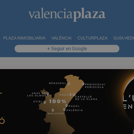
PLAZA INMOBILIARIA
VALÈNCIA
CULTURPLAZA
GUÍA HED
+ Seguir en Google