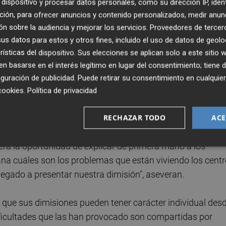
dispositivo y procesar datos personales, como su dirección IP, iden
s la obligación de aportar nuestra experiencia y nuestr
ción, para ofrecer anuncios y contenido personalizados, medir anun
umentan los directores.
n sobre la audiencia y mejorar los servicios.
Proveedores de tercer
s datos para estos y otros fines, incluido el uso de datos de geolo
ctivos críticos, han recibido la respuesta de la Secretarí
rísticas del dispositivo. Sus elecciones se aplican solo a este sitio
ón registrada recientemente ante la Conselleria. En dicha
 basarse en el interés legítimo en lugar del consentimiento; tiene 
imisiones y renuncias a la función directiva tienen carácte
guración de publicidad
. Puede retirar su consentimiento en cualqu
eto de negociación o tratamiento colectivo.
cookies
.
Política de privacidad
ue "no se da respuesta a la cuestión planteada". "La reun
RECHAZAR TODO
ACE
 nuestras dimisiones ni modificar el procedimiento
era la oportunidad de explicar de primera mano a los
a cuáles son los problemas que están viviendo los cent
gado a presentar nuestra dimisión", aseveran.
 que sus dimisiones pueden tener carácter individual des
dificultades que las han provocado son compartidas por