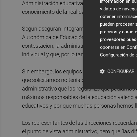
información en su 
Administración educativa y pensamos que tenemo
y datos de navega
conocimiento de la realidad de los centros", arg
obtener informació
pueden procesar su
Según aseguran integrantes de estos equipos dire
precisos y caracte
Autonómica de Educación a la solicitud de reuni
proveedores pueden
contestación, la administración señala que las d
oponerse en
Confi
individual y que, por lo tanto, no pueden ser obj
Configuración de 
Sin embargo, los equipos directivos consideran q
CONFIGURAR
que solicitamos no tenía como objetivo negociar
administrativo que las regula. Lo que pedíamos 
máximos responsables de la educación valencian
educativos y por qué muchas personas hemos lle
Los representantes de las direcciones recuerdan
el punto de vista administrativo, pero que "las 