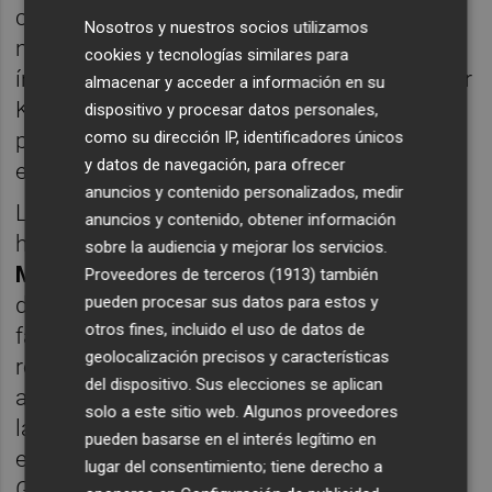
chasis monocasco de fibra de carbono, un
Nosotros y nuestros socios utilizamos
nuevo paquete aerodinámico desarrollado
cookies y tecnologías similares para
íntegramente por el estudiantado y un motor
almacenar y acceder a información en su
KTM 690 monocilíndrico, una de las
dispositivo y procesar datos personales,
como su dirección IP, identificadores únicos
principales novedades técnicas de esta
y datos de navegación, para ofrecer
edición.
anuncios y contenido personalizados, medir
La expedición desplazada a Estados Unidos
anuncios y contenido, obtener información
ha estado liderada por
Dani Castiella
,
Carlos
sobre la audiencia y mejorar los servicios.
Marco
y
Arturo Pérez
, que han trabajado
Proveedores de terceros (1913)
también
pueden procesar sus datos para estos y
durante meses con el equipo en el diseño,
otros fines, incluido el uso de datos de
fabricación y puesta a punto del vehículo. El
geolocalización precisos y características
rector de la UPV,
José Capilla
, quien ha
del dispositivo. Sus elecciones se aplican
acompañado al equipo en Michigan durante
solo a este sitio web. Algunos proveedores
la competición, ha trasladado su
pueden basarse en el interés legítimo en
enhorabuena a los integrantes de
lugar del consentimiento; tiene derecho a
Generación Espontánea tras conocerse el