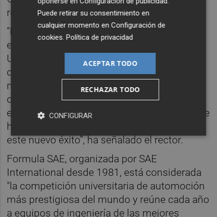
oponerse en
Configuración de publicidad
.
resultado final.
Puede retirar su consentimiento en
cualquier momento en
Configuración de
“Lo que han conseguido estos estudiantes
cookies
.
Política de privacidad
es extraordinario. Han vuelto a situar a la
UPV y a España en lo más alto de una de las
ACEPTAR TODO
competiciones tecnológicas universitarias
más exigentes del mundo. He podido
RECHAZAR TODO
comprobar aquí, en Michigan, el nivel de
esfuerzo, profesionalidad y pasión con el que
CONFIGURAR
han trabajado durante meses para lograr
este nuevo éxito”, ha señalado el rector.
Formula SAE, organizada por SAE
International desde 1981, está considerada
"la competición universitaria de automoción
más prestigiosa del mundo y reúne cada año
a equipos de ingeniería de las mejores