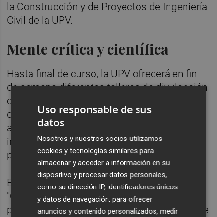
la Construcción y de Proyectos de Ingeniería
Civil de la UPV.
Mente crítica y científica
Hasta final de curso, la UPV ofrecerá en fin
de semana diferentes talleres de divulgación
científica, que permitirán a cada asistente
Uso responsable de sus
desarrollar su espíritu crítico y disfrutar y
datos
aprender de la ciencia, la tecnología y la
Nosotros y nuestros socios utilizamos
innovación con sello UPV de una forma
cookies y tecnologías similares para
práctica.
almacenar y acceder a información en su
dispositivo y procesar datos personales,
El sábado 9 de mayo se impartirá el taller
como su dirección IP, identificadores únicos
"Quién me miente, por qué me miente y qué
y datos de navegación, para ofrecer
puedo hacer yo", sobre '
fake news',
a cargo de
anuncios y contenido personalizados, medir