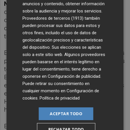
Nadia Alonso y Germán Llorca
, profesores
anuncios y contenido, obtener información
sobre la audiencia y mejorar los servicios.
del campus de Gandia, donde se ofrecerán
Proveedores de terceros (1913)
también
consejos prácticos para desenvolverse con
pueden procesar sus datos para estos y
criterio en el entorno digital y no caer en la
otros fines, incluido el uso de datos de
trampa de las noticias falsas.
geolocalización precisos y características
del dispositivo. Sus elecciones se aplican
El 23 de mayo se hará el taller "Biomateriales
solo a este sitio web. Algunos proveedores
para el modelado de enfermedades y nuevas
pueden basarse en el interés legítimo en
terapias", a cargo del Centro de
lugar del consentimiento; tiene derecho a
oponerse en
Configuración de publicidad
.
Biomateriales e Ingeniería Tisular, en el que
Puede retirar su consentimiento en
enseñará como se modelizan enfermedades
cualquier momento en
Configuración de
en plataformas
in vitro
y técnicas de
cookies
.
Política de privacidad
Histología con las que trabajan
habitualmente.
ACEPTAR TODO
El 6 de junio se ofrecerá el taller "El poder de
RECHAZAR TODO