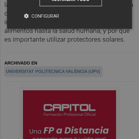
la luz", a cargo del Departamento de Química
de la UPV, donde se explicará cómo la luz
CONFIGURAR
influye en la vida cotidiana, desde los
alimentos hasta la salud humana, y por qué
es importante utilizar protectores solares.
ARCHIVADO EN
UNIVERSITAT POLITÈCNICA VALÈNCIA (UPV)