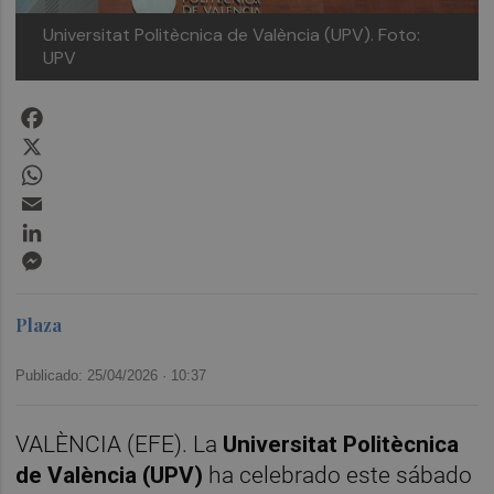
Universitat Politècnica de València (UPV).
Foto:
UPV
Facebook
X
WhatsApp
Email
LinkedIn
Messenger
Plaza
Publicado: 25/04/2026 ·
10:37
VALÈNCIA (EFE). La
Universitat Politècnica
de València (UPV)
ha celebrado este sábado