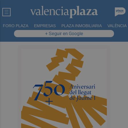
FORO PLAZA
EMPRESAS
PLAZA INMOBILIARIA
VALÈNCIA
+ Seguir en Google