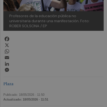
Profesores de la educación pública no
universitaria durante una manifestación.
Foto:
ROBER SOLSONA / EP
Facebook
X
WhatsApp
Email
LinkedIn
Messenger
Plaza
Publicado: 18/05/2026 ·
11:50
Actualizado: 18/05/2026 · 11:51