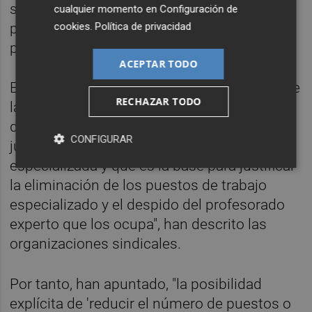
su apartado 10 introducen un mecanismo
cualquier momento en
Configuración de
cookies
.
Política de privacidad
para extinguir los puestos de trabajo del
profesorado experto.
ACEPTAR TODO
El procedimiento se inicia con la "revisión" de
RECHAZAR TODO
la inspección educativa en los centros
docentes, que "prepara un informe que
CONFIGURAR
justifica la eliminación de esta docencia
especializada y que es la base para justificar
la eliminación de los puestos de trabajo
especializado y el despido del profesorado
experto que los ocupa", han descrito las
organizaciones sindicales.
Por tanto, han apuntado, "la posibilidad
explícita de 'reducir el número de puestos o