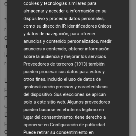
especializadas".
cookies y tecnologías similares para
almacenar y acceder a información en su
dispositivo y procesar datos personales,
"Los sindicatos docentes somos tajantes y
como su dirección IP, identificadores únicos
rotundos: estamos ante un mecanismo
y datos de navegación, para ofrecer
deliberado para destruir empleo y despedir
anuncios y contenido personalizados, medir
injustificadamente al profesorado experto y
anuncios y contenido, obtener información
la Conselleria de Educación tiene que
sobre la audiencia y mejorar los servicios.
rectificar", han reclamado.
Proveedores de terceros (1913)
también
pueden procesar sus datos para estos y
otros fines, incluido el uso de datos de
Los sindicatos han calificado de "perverso y
geolocalización precisos y características
planificado" el procedimiento puesto en
del dispositivo. Sus elecciones se aplican
marcha en las instrucciones de 31/03/2026
solo a este sitio web. Algunos proveedores
dictadas por el director general de Personal
pueden basarse en el interés legítimo en
Docente para organizar y planificar el
lugar del consentimiento; tiene derecho a
próximo curso 26/27 en los IES y otros
oponerse en
Configuración de publicidad
.
centros. En concreto, han explicado que en
Puede retirar su consentimiento en