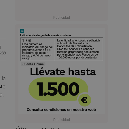
4
5:39
 la
ste
a,