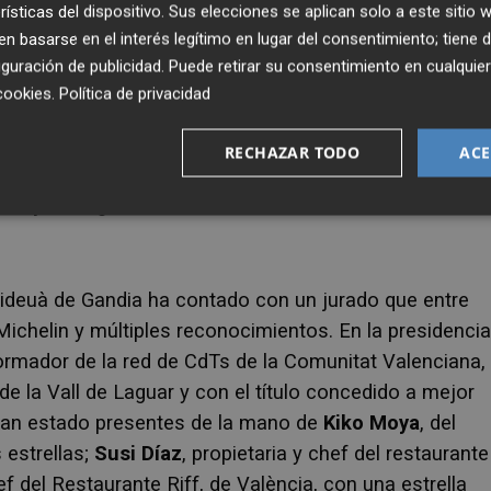
rísticas del dispositivo. Sus elecciones se aplican solo a este sitio
tercer puesto. “Como estoy acostumbrado ya a cocinar 
 basarse en el interés legítimo en lugar del consentimiento; tiene 
do el reloj todo el rato para que no pase el tiempo;
guración de publicidad
. Puede retirar su consentimiento en cualqu
al y como explica Belmonte, cada chef tiene su secret
cookies
.
Política de privacidad
rla lista en una hora para que los jueces del concurso
RECHAZAR TODO
ACE
sBorja Abargues
Fideuà de Gandia ha contado con un jurado que entre
chelin y múltiples reconocimientos. En la presidencia
formador de la red de CdTs de la Comunitat Valenciana,
de la Vall de Laguar y con el título concedido a mejor
han estado presentes de la mano de
Kiko Moya
, del
 estrellas;
Susi Díaz
, propietaria y chef del restaurante
ef del Restaurante Riff, de València, con una estrella