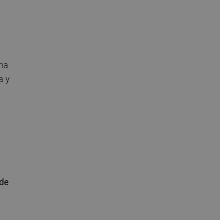
 ha
a y
 de