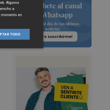
 web. Algunos
Suscríbete al canal
la
derecho a
de Whatsapp
ier momento en
o
Siempre al día de las últimas
noticias
PTAR TODO
¡Quiero suscribirme!