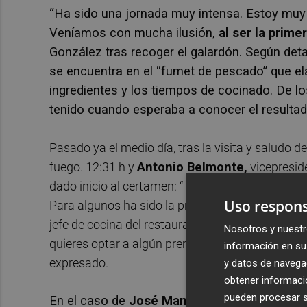
“Ha sido una jornada muy intensa. Estoy muy
Veníamos con mucha ilusión,
al ser la prim
González tras recoger el galardón. Según deta
se encuentra en el “fumet de pescado” que ela
ingredientes y los tiempos de cocinado. De l
tenido cuando esperaba a conocer el resultad
Pasado ya el medio día, tras la visita y saludo d
fuego. 12:31 h y
Antonio Belmonte
,
vicepresid
dado inicio al certamen: “Tenéis una hora para pr
Uso respons
Para algunos ha sido la primera vez que han es
jefe de cocina del restaurante
La Plaza de Torr
Nosotros y nuestr
quieres optar a algún premio, pero lo importante 
información en su 
expresado.
y datos de navega
obtener informació
pueden procesar su
En el caso de
José Manuel Navarro
, propiet