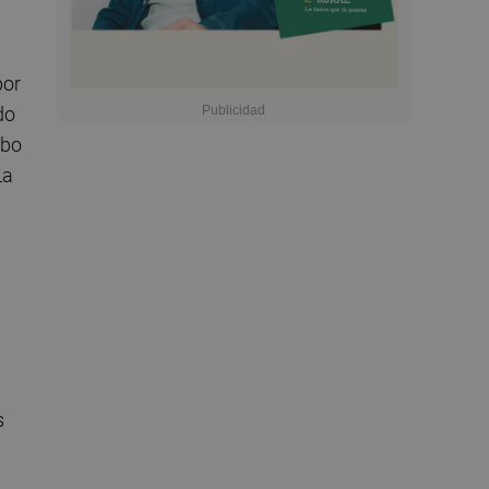
por
do
abo
La
s