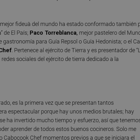
la mejor fideuà del mundo ha estado conformado también 
a” de El País;
Paco Torreblanca
,
mejor pastelero del Mun
bre gastronomía para Guía Repsol o Guía Hedonista; o el C
Chef
. Pertenece al ejército de Tierra y es presentador de “
edes sociales del ejército de tierra dedicado a la
rado, es la primera vez que se presentan tantos
ra espectacular porque hay unos medios brutales; hay
se ha invertido mucho tiempo y esfuerzo, así que tenemo
 poder aprender de todos estos buenos cocineros. Solo me
do Cabocook Chef momentos previos a que se iniciara el