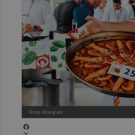
Borja Abargues
Facebook
X