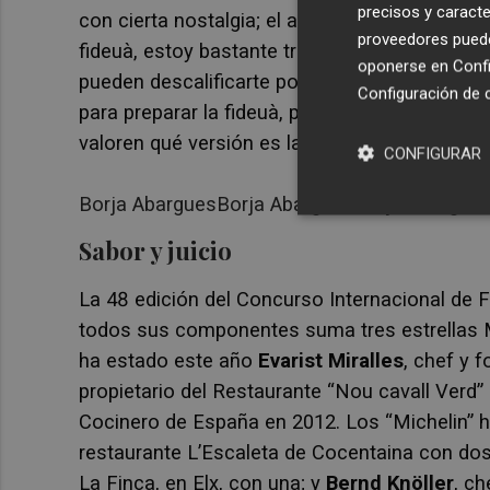
precisos y caracte
con cierta nostalgia; el año pasado logró el 
proveedores pueden
fideuà, estoy bastante tranquilo. Eso sí, miran
oponerse en
Confi
pueden descalificarte por eso”, ha contado. T
Configuración de 
para preparar la fideuà, pero todos deben tene
valoren qué versión es la mejor.
CONFIGURAR
Borja AbarguesBorja AbarguesBorja Abargue
Sabor y juicio
La 48 edición del Concurso Internacional de 
todos sus componentes suma tres estrellas Mi
ha estado este año
Evarist Miralles
, chef y 
propietario del Restaurante “Nou cavall Verd” 
Cocinero de España en 2012. Los “Michelin” 
restaurante L’Escaleta de Cocentaina con dos
La Finca, en Elx, con una; y
Bernd Knöller
, ch