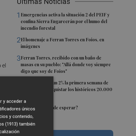
Últimas Noticias
1
Emergencias activa la situación 2 del PEIF y
confina Sierra Engarcerán por el humo del
o
incendio forestal
2
El homenaje a Ferran Torres en Foios, en
imágenes
3
Ferran Torres, recibido con un baño de
masas en su pueblo: "Allá donde voy siempre
 el
digo que soy de Foios"
4
El Ibex 35 sube un 2% la primera semana de
agosto tras conquistar los históricos 20.000
o
,
puntos
pre
r y acceder a
5
ha
¿El Pacífico puede esperar?
tificadores únicos
cios y contenido,
os (1913)
también
calización
do