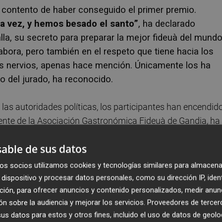
 contento de haber conseguido el primer premio.
era vez, y hemos besado el santo
”
, ha declarado
lla, su secreto para preparar la mejor fideuà del mund
bora, pero también en el respeto que tiene hacia los
os nervios, apenas hace mención. Únicamente los ha
o del jurado, ha reconocido.
e las autoridades políticas, los participantes han encendido
ente de la Asociación Gastronómica Fideuà de Gandia, ha
eparar la fideuà. Quien no lo tenga, estará descalificado”.
able de sus datos
cuchado estas palabras, como en el caso de
Paco Galleg
ent
. “Un poco nervioso al principio, pero con ganas. Siem
os socios utilizamos cookies y tecnologías similares para almacena
es participar, pasar un buen día y hacer lo que te gusta”, 
dispositivo y procesar datos personales, como su dirección IP, iden
ción, para ofrecer anuncios y contenido personalizados, medir anun
n sobre la audiencia y mejorar los servicios.
Proveedores de tercer
s datos para estos y otros fines, incluido el uso de datos de geolo
ario de
Casa José de Gandia
, la experiencia se ha vivi