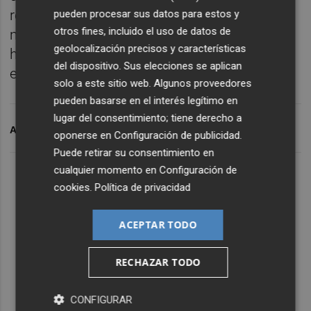
reconocido la labor que se hace en el
pueden procesar sus datos para estos y
otros fines, incluido el uso de datos de
municipio en pro de un
turismo sostenible
y
geolocalización precisos y características
han entablado a futuras reuniones para
del dispositivo. Sus elecciones se aplican
establecer vías de colaboración.
solo a este sitio web. Algunos proveedores
pueden basarse en el interés legítimo en
lugar del consentimiento; tiene derecho a
ARCHIVADO EN
CATARROJA
oponerse en
Configuración de publicidad
.
Puede retirar su consentimiento en
cualquier momento en
Configuración de
cookies
.
Política de privacidad
ACEPTAR TODO
RECHAZAR TODO
CONFIGURAR