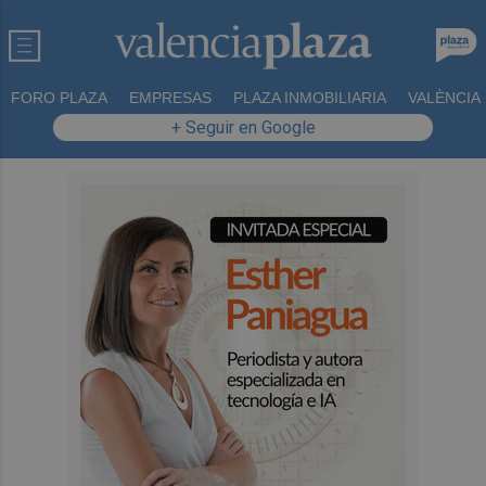
FORO PLAZA
EMPRESAS
PLAZA INMOBILIARIA
VALÈNCIA
+ Seguir en Google