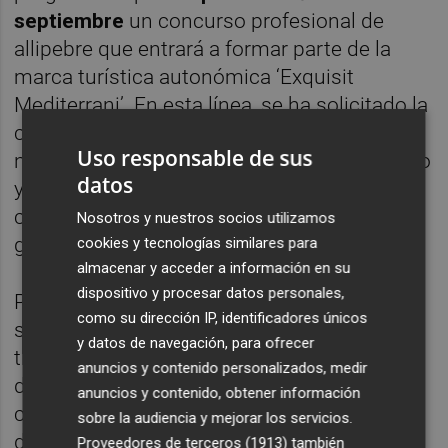
septiembre
un concurso profesional de
allipebre que entrará a formar parte de la
marca turística autonómica ‘Exquisit
Mediterrani’. En esta línea, se ha solicitado la
colaboración de Generalitat para que esta
Uso responsable de sus
nueva iniciativa se consolide en el calendario
datos
y un plato tan típico como es el allipebre
catarrogí se confirme como referente
Nosotros y nuestros socios utilizamos
gastronómico.
cookies y tecnologías similares para
almacenar y acceder a información en su
dispositivo y procesar datos personales,
Por último, desde la secretaria autonómica
como su dirección IP, identificadores únicos
se han recogido una serie de propuestas
y datos de navegación, para ofrecer
transmitidas por Catarroja para desarrollar
anuncios y contenido personalizados, medir
diferentes iniciativas turísticas, recibiendo
anuncios y contenido, obtener información
con gran interés el trabajo realizado dentro
sobre la audiencia y mejorar los servicios.
del club de producto. En este sentido, han
Proveedores de terceros (1913)
también