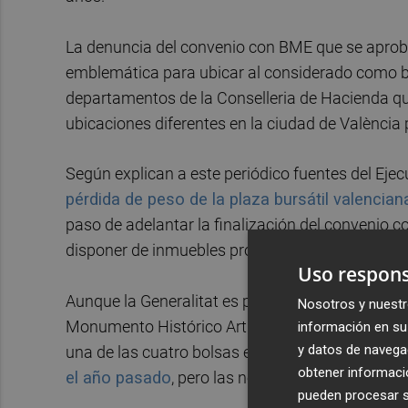
La denuncia del convenio con BME que se aprob
emblemática para ubicar al considerado como ban
departamentos de la Conselleria de Hacienda q
ubicaciones diferentes en la ciudad de València 
Según explican a este periódico fuentes del Ejec
pérdida de peso de la plaza bursátil valencian
paso de adelantar la finalización del convenio c
disponer de inmuebles propios en los que ubicar
Uso respons
Aunque la Generalitat es propietaria del Palau de
Nosotros y nuestr
Monumento Histórico Artístico, en su momento s
información en su 
y datos de navega
una de las cuatro bolsas españolas. La posibili
obtener informació
el año pasado
, pero las negociaciones, confir
pueden procesar su