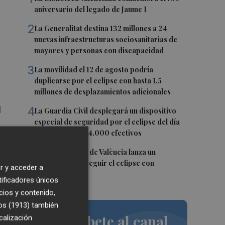
aniversario del legado de Jaume I
2
La Generalitat destina 132 millones a 24
nuevas infraestructuras sociosanitarias de
mayores y personas con discapacidad
3
La movilidad el 12 de agosto podría
duplicarse por el eclipse con hasta 1,5
millones de desplazamientos adicionales
4
l
La Guardia Civil desplegará un dispositivo
especial de seguridad por el eclipse del día
12, con más de 24.000 efectivos
.
5
El Ayuntamiento de València lanza un
decálogo para seguir el eclipse con
r y acceder a
seguridad
ar
tificadores únicos
cios y contenido,
po
os (1913)
también
Suscríbete al canal
calización