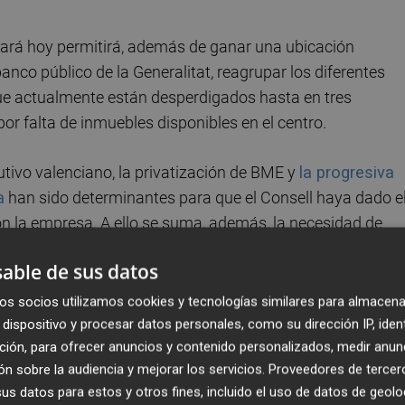
ará hoy permitirá, además de ganar una ubicación
co público de la Generalitat, reagrupar los diferentes
ue actualmente están desperdigados hasta en tres
por falta de inmuebles disponibles en el centro.
utivo valenciano, la privatización de BME y
la progresiva
a
han sido determinantes para que el Consell haya dado e
on la empresa. A ello se suma, además, la necesidad de
 a su personal, en concreto de la Conselleria de Hacienda
able de sus datos
 los Boïl d'Arenós, un recinto palaciego declarado
os socios utilizamos cookies y tecnologías similares para almacena
e decidió ceder su uso a BME por la relevancia de alberg
dispositivo y procesar datos personales, como su dirección IP, iden
ción, para ofrecer anuncios y contenido personalizados, medir anun
dad de resolver el convenio de forma amistosa
tomó cuer
n sobre la audiencia y mejorar los servicios.
Proveedores de tercer
madas por ambas partes,
se enfriaron tras el verano
.
s datos para estos y otros fines, incluido el uso de datos de geolo