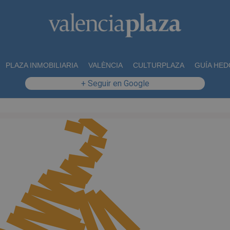
PLAZA INMOBILIARIA
VALÈNCIA
CULTURPLAZA
GUÍA HED
+ Seguir en Google