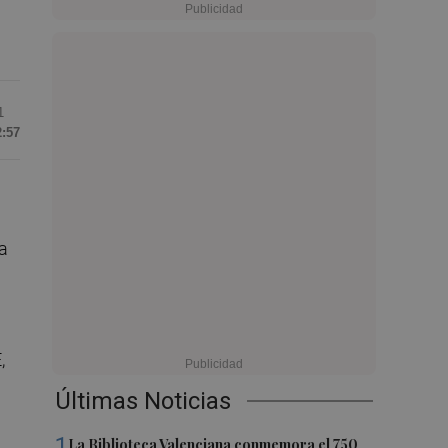
1
2:57
ra
,
Últimas Noticias
1
La Biblioteca Valenciana conmemora el 750