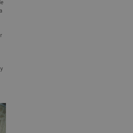
de
za
r
 y