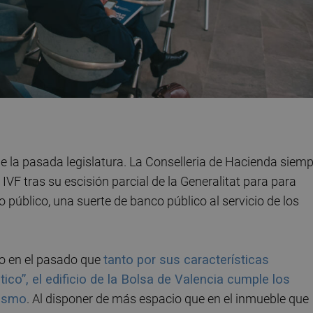
de la pasada legislatura. La Conselleria de Hacienda siem
 IVF tras su escisión parcial de la Generalitat para para
úblico, una suerte de banco público al servicio de los
do en el pasado que
tanto por sus características
co”, el edificio de la Bolsa de Valencia cumple los
nismo
. Al disponer de más espacio que en el inmueble que