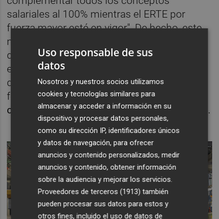
complementar todos los conceptos
salariales al 100% mientras el ERTE por
fuerza mayor esté en vigor". De hecho, este
mecanismo, fijado por el Gobierno ante esta
Uso responsable de sus
dramática tragedia, establece precisamente
datos
efectos retroactivos sobre el expediente, es
decir, que la protección empieza desde la
Nosotros y nuestros socios utilizamos
cookies y tecnologías similares para
fecha en que la Dana comenzó. Además,
las
almacenar y acceder a información en su
cotizaciones van a estar bonificadas al 100%.
dispositivo y procesar datos personales,
como su dirección IP, identificadores únicos
y datos de navegación, para ofrecer
anuncios y contenido personalizados, medir
anuncios y contenido, obtener información
sobre la audiencia y mejorar los servicios.
Proveedores de terceros (1913)
también
pueden procesar sus datos para estos y
otros fines, incluido el uso de datos de