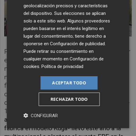
geolocalización precisos y características
del dispositivo. Sus elecciones se aplican
solo a este sitio web. Algunos proveedores
pueden basarse en el interés legítimo en
lugar del consentimiento; tiene derecho a
oponerse en
Configuración de publicidad
.
Pero, además, se está pendiente de negociar
Puede retirar su consentimiento en
cualquier momento en
Configuración de
el nuevo ajuste en la factoría de cara al
cookies
.
Política de privacidad
nuevo año 2025, a través de un nuevo
mecanismo de medidas especiales de
ACEPTAR TODO
flexibilidad y estabilización del empleo, tal y
como se acordó durante las negociaciones
RECHAZAR TODO
del ERE de este año para proteger a cerca de
1.000 trabajadores. Y es que, l
a merma de
CONFIGURAR
actividad -actualmente Almussafes solo
fabrica el modelo Kuga- llevó este año a la