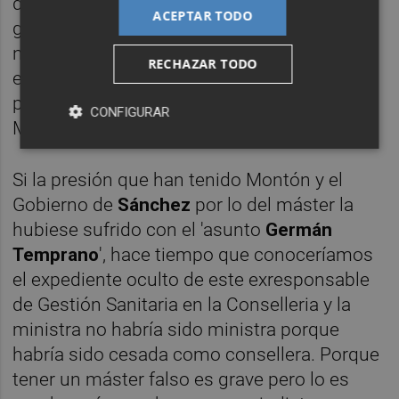
de medios, la mayoría, se suman a la causa
ACEPTAR TODO
general. Al mismo tiempo, fuera del foco
nacional, periódicos locales destapan
RECHAZAR TODO
escándalos de los que el cacique se ríe
porque sabe que nadie se hará eco en
CONFIGURAR
Madrid, donde incluso tiene buena imagen.
Si la presión que han tenido Montón y el
Gobierno de
Sánchez
por lo del máster la
hubiese sufrido con el 'asunto
Germán
Temprano
', hace tiempo que conoceríamos
el expediente oculto de este exresponsable
de Gestión Sanitaria en la Conselleria y la
ministra no habría sido ministra porque
habría sido cesada como consellera. Porque
tener un máster falso es grave pero lo es