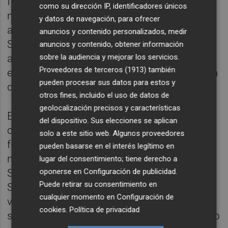
fondo de la cuestión. Si hubiesen tenido el
como su dirección IP, identificadores únicos
mismo ruido mediático algunas de las
y datos de navegación, para ofrecer
actuaciones de Montón en la Conselleria de
anuncios y contenido personalizados, medir
Sanidad Universal, no solo no habría llegado
anuncios y contenido, obtener información
sobre la audiencia y mejorar los servicios.
a ministra sino que
Ximo Puig
habría tenido
Proveedores de terceros (1913)
también
el argumento que necesitaba para quitársela
pueden procesar sus datos para estos y
de encima.
otros fines, incluido el uso de datos de
geolocalización precisos y características
Este lamento no es una crítica a nadie, es la
del dispositivo. Sus elecciones se aplican
constatación de que la ‘agenda informativa’
solo a este sitio web. Algunos proveedores
funciona así desde hace muchos años. Un
pueden basarse en el interés legítimo en
medio de referencia en España –
El País
, la
lugar del consentimiento; tiene derecho a
oponerse en
Configuración de publicidad
.
Ser,
El Mundo
… y últimamente
eldiario.es
o la
Puede retirar su consentimiento en
Sexta– destapan un escándalo y le dan
cualquier momento en
Configuración de
vueltas hasta hacer caer al político –no
cookies
.
Política de privacidad
siempre lo consiguen– gracias a que el resto