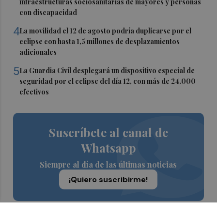
infraestructuras sociosanitarias de mayores y personas
con discapacidad
4
La movilidad el 12 de agosto podría duplicarse por el
eclipse con hasta 1,5 millones de desplazamientos
adicionales
5
La Guardia Civil desplegará un dispositivo especial de
seguridad por el eclipse del día 12, con más de 24.000
efectivos
Suscríbete al canal de
Whatsapp
Siempre al día de las últimas noticias
¡Quiero suscribirme!