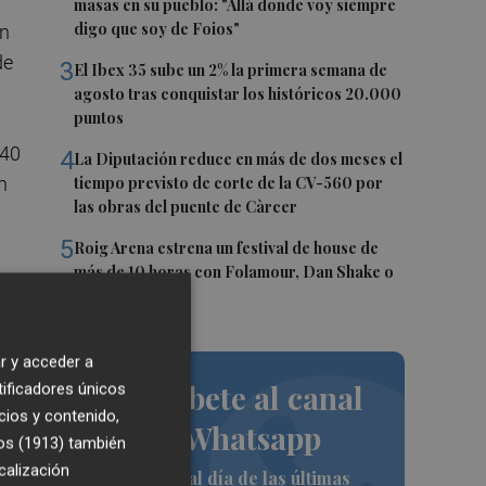
masas en su pueblo: "Allá donde voy siempre
digo que soy de Foios"
ón
de
3
El Ibex 35 sube un 2% la primera semana de
agosto tras conquistar los históricos 20.000
puntos
 40
4
La Diputación reduce en más de dos meses el
n
tiempo previsto de corte de la CV-560 por
las obras del puente de Càrcer
5
Roig Arena estrena un festival de house de
más de 10 horas con Folamour, Dan Shake o
The Basement
r y acceder a
Suscríbete al canal
tificadores únicos
cios y contenido,
de Whatsapp
os (1913)
también
calización
Siempre al día de las últimas