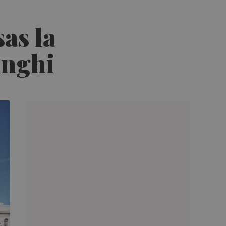
as la
inghi