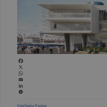
Facebook
X
WhatsApp
Email
LinkedIn
Messenger
Estefanía Pastor