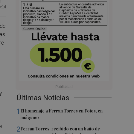
5
9:14
 de
las
re
y
Últimas Noticias
1
El homenaje a Ferran Torres en Foios, en
imágenes
e
2
Ferran Torres, recibido con un baño de