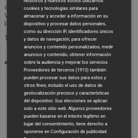
Nosotros y nuestros socios utilizamos
acudir a las instalaciones Auto Sweden en
cookies y tecnologías similares para
Valencia (Aben Al Abbar 8, junto a Avd. del
almacenar y acceder a información en su
Puerto) y Gandía (Avd. República Argentina
dispositivo y procesar datos personales,
como su dirección IP, identificadores únicos
117).
y datos de navegación, para ofrecer
anuncios y contenido personalizados, medir
anuncios y contenido, obtener información
sobre la audiencia y mejorar los servicios.
ARCHIVADO EN
TOR
Proveedores de terceros (1913)
también
pueden procesar sus datos para estos y
otros fines, incluido el uso de datos de
geolocalización precisos y características
del dispositivo. Sus elecciones se aplican
solo a este sitio web. Algunos proveedores
pueden basarse en el interés legítimo en
lugar del consentimiento; tiene derecho a
oponerse en
Configuración de publicidad
.