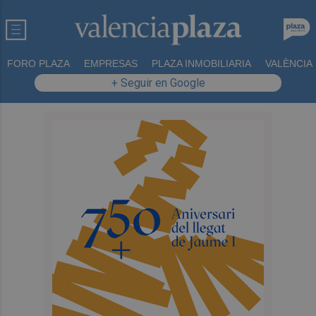
FORO PLAZA
EMPRESAS
PLAZA INMOBILIARIA
VALÈNCIA
+ Seguir en Google