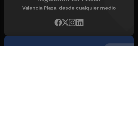
Valencia Plaza, desde cualquier medio
Quienes Somos
Conoce al grupo editorial
Conócenos
Publicidad
Contacto