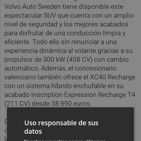
Volvo Auto Sweden tiene disponible este
espectacular SUV que cuenta con un amplio
nivel de seguridad y los mejores acabados
para disfrutar de una conducción limpia y
eficiente. Todo ello sin renunciar a una
experiencia dinámica al volante gracias a su
propulsor de 300 kW (408 CV) con cambio
automático. Además, el concesionario
valenciano también ofrece el XC40 Recharge
con un sistema híbrido enchufable en su
acabado Inscription Expression Recharge T4
(211 CV) desde 38.990 euros.
De este modo, todos los interesados en
Uso responsable de sus
conocer o adquirir de primera mano todas
datos
las prestaciones del XC40 Recharge pueden