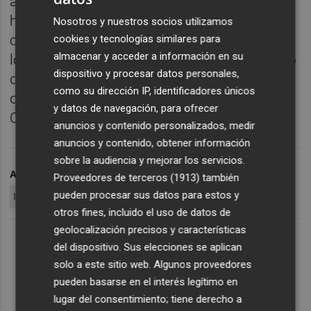
automáticamente el cese de las emisiones;
ha defendido que existen medios de
Nosotros y nuestros socios utilizamos
comunicación autonómicos, comarcales y
cookies y tecnologías similares para
almacenar y acceder a información en su
locales que emiten en valenciano, y ha dicho
dispositivo y procesar datos personales,
que no han valorado ceder un canal de los
como su dirección IP, identificadores únicos
dejados por RTVV a la Generalitat de
y datos de navegación, para ofrecer
Cataluña.
anuncios y contenido personalizados, medir
anuncios y contenido, obtener información
sobre la audiencia y mejorar los servicios.
ARCHIVADO EN
RTVV
ERE
CIERRE RTVV
Proveedores de terceros (1913)
también
pueden procesar sus datos para estos y
INCERTIDUMBRE JURÍDICA
CÍSCAR
ERE RTVV
otros fines, incluido el uso de datos de
geolocalización precisos y características
del dispositivo. Sus elecciones se aplican
solo a este sitio web. Algunos proveedores
pueden basarse en el interés legítimo en
lugar del consentimiento; tiene derecho a