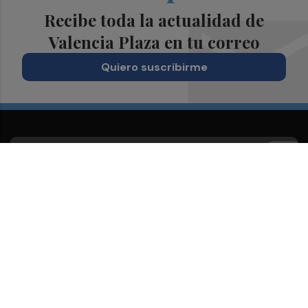
Recibe toda la actualidad de
Valencia Plaza en tu correo
Quiero suscribirme
Suscríbete al Boletín
Todos los días a primera hora en tu email
¡Quiero suscribirme!
Síguenos en redes
Valencia Plaza, desde cualquier medio