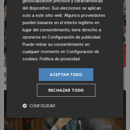
geolocalización precisos y características
del dispositivo. Sus elecciones se aplican
solo a este sitio web. Algunos proveedores
pueden basarse en el interés legítimo en
lugar del consentimiento; tiene derecho a
oponerse en
Configuración de publicidad
.
Puede retirar su consentimiento en
cualquier momento en
Configuración de
cookies
.
Política de privacidad
Los pasos tras el envío del burofax a los
ACEPTAR TODO
despedidos de RTVV
RECHAZAR TODO
CONFIGURAR