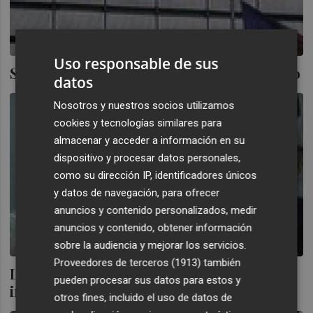
Uso responsable de sus
Seis meses sin RTVV: del conflicto al olvido
datos
Nosotros y nuestros socios utilizamos
cookies y tecnologías similares para
almacenar y acceder a información en su
dispositivo y procesar datos personales,
como su dirección IP, identificadores únicos
y datos de navegación, para ofrecer
anuncios y contenido personalizados, medir
anuncios y contenido, obtener información
sobre la audiencia y mejorar los servicios.
Proveedores de terceros (1913)
también
La música en valenciano halla su sitio en
pueden procesar sus datos para estos y
internet
otros fines, incluido el uso de datos de