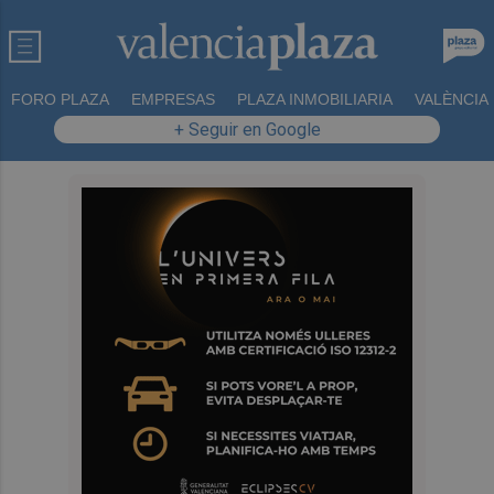
FORO PLAZA
EMPRESAS
PLAZA INMOBILIARIA
VALÈNCIA
+ Seguir en Google