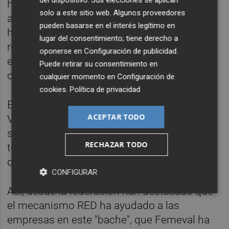
del dispositivo. Sus elecciones se aplican
ha expuesto, y por ello ha defendido que la
solo a este sitio web. Algunos proveedores
administración haga "todo lo que pueda
pueden basarse en el interés legítimo en
hacer" para que la fábrica de Almussafes
lugar del consentimiento; tiene derecho a
retome su actividad o se instalen otras
oponerse en
Configuración de publicidad
.
empresas y que esa carga de trabajo la
Puede retirar su consentimiento en
compensen".
cualquier momento en
Configuración de
cookies
.
Política de privacidad
El presidente de Femeval ha resaltado que
ACEPTAR TODO
Valencia es "una zona preparadísima para
seguir trabajando a nivel competitivo", y que
RECHAZAR TODO
todo este ecosistema "es un valor y activo
que no podemos desperciar".
CONFIGURAR
Así, desde la federación han destacado que
el mecanismo RED ha ayudado a las
empresas en este "bache", que Femeval ha