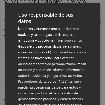
para que o bien Ford o bien un tercero"
fabrique en Valencia.
Uso responsable de sus
datos
Alonso ha subrayado que Ford es "una de las
principales industrias de la Comunitat
Nosotros y nuestros socios utilizamos
Valenciana" que "genera mucho empleo" y
cookies y tecnologías similares para
"riqueza" con un parque de proveedores que
almacenar y acceder a información en su
dispositivo y procesar datos personales,
"dependen hasta ahora casi exclusivamente"
como su dirección IP, identificadores únicos
de la firma del óvalo, y que aunque ahora
y datos de navegación, para ofrecer
"están haciendo trabajo de diversificación",
anuncios y contenido personalizados, medir
"su dependencia es importante".
anuncios y contenido, obtener información
sobre la audiencia y mejorar los servicios.
"Ford está a un 75% de capacidad ociosa,
Proveedores de terceros (1725)
también
con lo cual el impacto que está teniendo
pueden procesar sus datos para estos y
sobre la economía valenciana y sobre el
otros fines, incluido el uso de datos de
geolocalización precisos y características
parque de proveedores es importantísima",