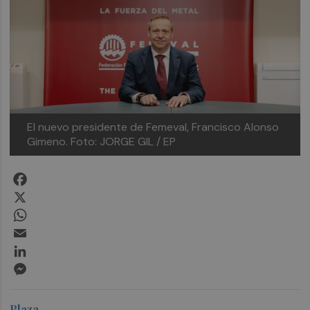
El nuevo presidente de Femeval, Francisco Alonso
Gimeno.
Foto: JORGE GIL / EP
Facebook
X
WhatsApp
Email
LinkedIn
Messenger
Plaza