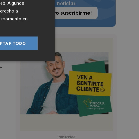
gue
noticias
 web. Algunos
derecho a
¡Quiero suscribirme!
ier momento en
PTAR TODO
va