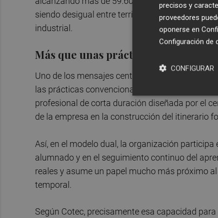
alcanzando más de 59.600 alumnos en esta moda
precisos y caracte
siendo desigual entre territorios y niveles educa
proveedores pueden
industrial.
oponerse en
Confi
Configuración de 
Más que unas prácticas
CONFIGURAR
Uno de los mensajes centrales del informe es la
las prácticas convencionales en empresa. Mientr
profesional de corta duración diseñada por el ce
de la empresa en la construcción del itinerario f
Así, en el modelo dual, la organización participa
alumnado y en el seguimiento continuo del apren
reales y asume un papel mucho más próximo al 
temporal.
Según Cotec, precisamente esa capacidad para g