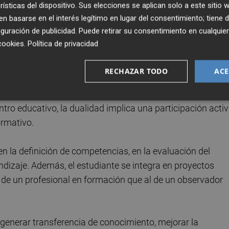
lidad. Pero también advierte de que la implantación si
rísticas del dispositivo. Sus elecciones se aplican solo a este sitio
tivos, desde la FP hasta la universidad y el doctorado
 basarse en el interés legítimo en lugar del consentimiento; tiene 
guración de publicidad
. Puede retirar su consentimiento en cualqu
cookies
.
Política de privacidad
RECHAZAR TODO
ACE
 necesidad de diferenciar claramente la formación dual de
as las prácticas suelen limitarse a una experiencia
ntro educativo, la dualidad implica una participación acti
ormativo.
 en la definición de competencias, en la evaluación del
dizaje. Además, el estudiante se integra en proyectos
de un profesional en formación que al de un observador
enerar transferencia de conocimiento, mejorar la