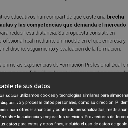
ntros educativos han compartido que existe una
brecha
s aulas y las competencias que demanda el mercado
ara reducir esa distancia. Su propuesta consiste en
rofesional real mediante un modelo en el que empresa y
 el diseño, seguimiento y evaluación de la formación.
 primeras experiencias de Formación Profesional Dual e
ar una consolidación plena
. Esa es una de las principal
artir del trabajo de 21 organizaciones y de entrevistas
able de sus datos
s educativos, tutores y estudiantes.
os socios utilizamos cookies y tecnologías similares para almacena
dispositivo y procesar datos personales, como su dirección IP, iden
en los últimos años, especialmente en Formación
ción, para ofrecer anuncios y contenido personalizados, medir anun
el 2023-2024, el número de centros que ofrecen
n sobre la audiencia y mejorar los servicios.
Proveedores de tercer
s han experimentado un crecimiento significativo
,
s datos para estos y otros fines, incluido el uso de datos de geolo