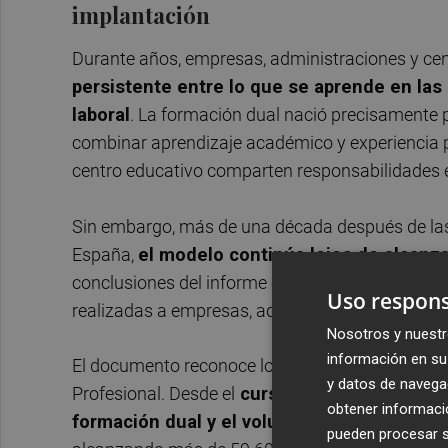
implantación
Durante años, empresas, administraciones y ce
persistente entre lo que se aprende en la
laboral
. La formación dual nació precisamente p
combinar aprendizaje académico y experiencia p
centro educativo comparten responsabilidades en
Sin embargo, más de una década después de las
España,
el modelo continúa lejos de alcanz
conclusiones del informe elaborado por Cotec a p
Uso respons
realizadas a empresas, administraciones, centro
Nosotros y nuestr
información en su 
El documento reconoce los avances producidos 
y datos de navega
Profesional. Desde el
curso 2018-2019 hasta 
obtener informació
formación dual y el volumen de estudiante
pueden procesar su