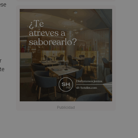
ese
r
te