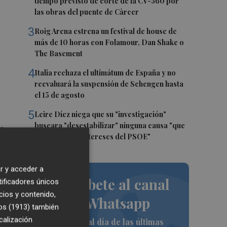
tiempo previsto de corte de la CV-560 por
las obras del puente de Càrcer
3
Roig Arena estrena un festival de house de
más de 10 horas con Folamour, Dan Shake o
The Basement
4
Italia rechaza el ultimátum de España y no
reevaluará la suspensión de Schengen hasta
el 15 de agosto
5
n
Leire Díez niega que su "investigación"
buscara "desestabilizar" ninguna causa "que
es
afectara a los intereses del PSOE"
r y acceder a
Suscríbete al canal
tificadores únicos
cios y contenido,
de Whatsapp
os (1913)
también
calización
Siempre al día de las últimas