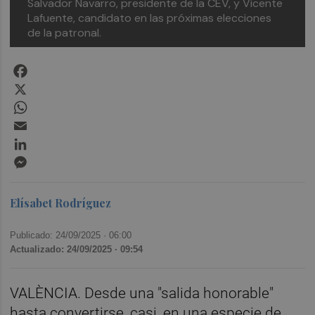
Salvador Navarro, presidente de la CEV, y Vicente
Lafuente, candidato en las próximas elecciones
de la patronal.
Facebook
X
WhatsApp
Email
LinkedIn
Messenger
Elísabet Rodríguez
Publicado: 24/09/2025 ·
06:00
Actualizado: 24/09/2025 · 09:54
VALÈNCIA. Desde una "salida honorable"
hasta convertirse, casi, en una especie de