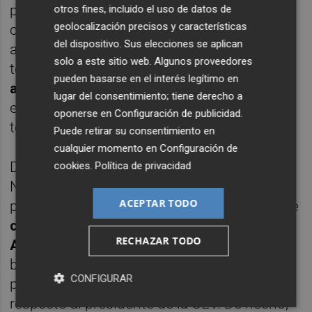
propósito que ha tenido desde el principio
otros fines, incluido el uso de datos de
geolocalización precisos y características
con la creación de la CEV como patronal
del dispositivo. Sus elecciones se aplican
autonómica: trabajar en la cohesión
solo a este sitio web. Algunos proveedores
territorial y empresarial. "Ha demostrado
pueden basarse en el interés legítimo en
altura de miras
, ha visto que el trabajo de
lugar del consentimiento; tiene derecho a
estos ocho años podía irse al traste y ha
oponerse en
Configuración de publicidad
.
tomado la decisión en frío", señala Blasco.
Puede retirar su consentimiento en
cualquier momento en
Configuración de
Del mismo modo, fuentes del entorno de
cookies
.
Política de privacidad
Navarro explican que el punto de inflexión
ACEPTAR TODO
para el actual dirigente patronal ha sido el de
calmar los ánimos especialmente en
RECHAZAR TODO
Alicante
, donde Mazón no ha ocultado su
buena sintonía con el empresariado de la
CONFIGURAR
provincia tras su distanciamiento con
respecto al presidente de la CEV. De hecho,