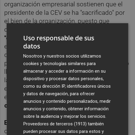
organización empresarial sostienen que el
presidente de la CEV se ha "sacrificado" por
el bien de la organización, puesto que
consideran que Navarro
habría ganado con
Uso responsable de sus
"casi toda seguridad"
las próximas
datos
elecciones, lo que podría haber
desencadenado en nuevas disputas
Nosotros y nuestros socios utilizamos
provinciales y sectoriales. De hecho, Navarro
cookies y tecnologías similares para
llegó a admitir durante la rueda de prensa en
almacenar y acceder a información en su
dispositivo y procesar datos personales,
la que anunció su decisión que su intención
como su dirección IP, identificadores únicos
es "no replicar" la polarización que hay en la
y datos de navegación, para ofrecer
esfera política.
"No quiero que peligre la
anuncios y contenido personalizados, medir
organización"
, llegó a decir.
anuncios y contenido, obtener información
sobre la audiencia y mejorar los servicios.
Eva Blasco
, presidenta de CEV Valencia,
Proveedores de terceros (1913)
también
considera que Navarro ha sido fiel al
pueden procesar sus datos para estos y