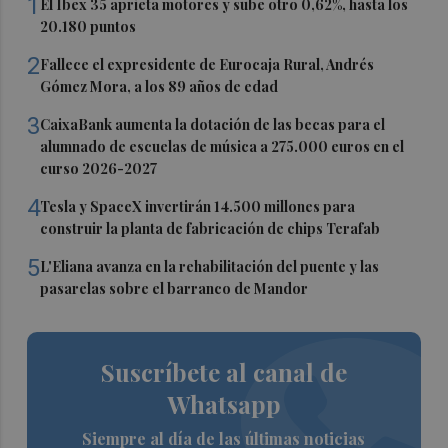
1
El Ibex 35 aprieta motores y sube otro 0,62%, hasta los
20.180 puntos
2
Fallece el expresidente de Eurocaja Rural, Andrés
Gómez Mora, a los 89 años de edad
3
CaixaBank aumenta la dotación de las becas para el
alumnado de escuelas de música a 275.000 euros en el
curso 2026-2027
4
Tesla y SpaceX invertirán 14.500 millones para
construir la planta de fabricación de chips Terafab
5
L'Eliana avanza en la rehabilitación del puente y las
pasarelas sobre el barranco de Mandor
Suscríbete al canal de
Whatsapp
Siempre al día de las últimas noticias