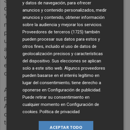
Según publica el DOGV, para la elaboración
y datos de navegación, para ofrecer
de estos textos consolidados su contenido
anuncios y contenido personalizados, medir
"deberá incluir el planeamiento general, sus
anuncios y contenido, obtener información
modificaciones y homologaciones
sobre la audiencia y mejorar los servicios.
posteriores y el planeamiento de desarrollo,
Proveedores de terceros (1725)
también
pueden procesar sus datos para estos y
utilizando la base cartográfica de referencia
otros fines, incluido el uso de datos de
actualizada sobre la que digitalizar esa
geolocalización precisos y características
versión consolidada, pero sin posibilidad de
del dispositivo. Sus elecciones se aplican
efectuar ninguna modificación de sus
solo a este sitio web. Algunos proveedores
determinaciones urbanísticas".
pueden basarse en el interés legítimo en
lugar del consentimiento; tiene derecho a
Además, el texto consolidado deberá
oponerse en
Configuración de publicidad
.
Puede retirar su consentimiento en
publicarse en la web propia del
cualquier momento en
Configuración de
Ayuntamiento y en la de la Generalitat, con
cookies
.
Política de privacidad
objeto de dar publicidad y dotar de
transparencia al planeamiento vigente.
ACEPTAR TODO