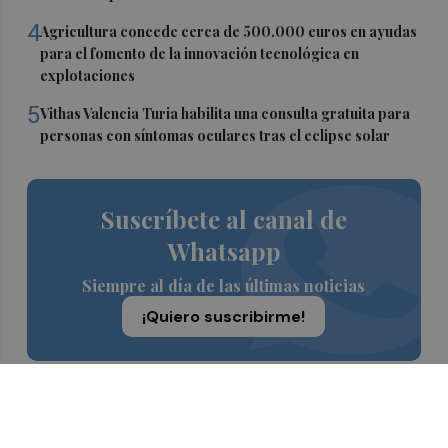
4
Agricultura concede cerca de 500.000 euros en ayudas
para el fomento de la innovación tecnológica en
explotaciones
5
Vithas Valencia Turia habilita una consulta gratuita para
personas con síntomas oculares tras el eclipse solar
Suscríbete al canal de
Whatsapp
Siempre al día de las últimas noticias
¡Quiero suscribirme!