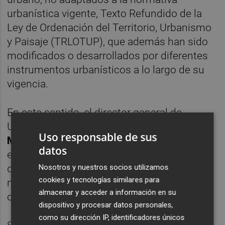
urbanística vigente, Texto Refundido de la
Ley de Ordenación del Territorio, Urbanismo
y Paisaje (TRLOTUP), que además han sido
modificados o desarrollados por diferentes
instrumentos urbanísticos a lo largo de su
vigencia.
En este sentido, el director general de
Urbanismo, Paisaje y Evaluación Ambiental,
Uso responsable de sus
Miguel Ángel Ivorra
, ha explicado que, con
datos
estas ayudas, "se fomentará la elaboración
de textos consolidados del planeamiento
Nosotros y nuestros socios utilizamos
cookies y tecnologías similares para
municipal vigente transparentes,
almacenar y acceder a información en su
comprensibles y en formato digital".
dispositivo y procesar datos personales,
como su dirección IP, identificadores únicos