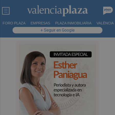
FORO PLAZA
EMPRESAS
PLAZA INMOBILIARIA
VALÈNCIA
+ Seguir en Google