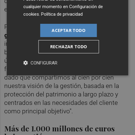
decía el propio
Castellanos
en la carta
cualquier momento en
Configuración de
enviada a sus clientes.
cookies
.
Política de privacidad
Por su parte,
Carlos González, director
ACEPTAR TODO
general de Welzia,
señalaba que "la
incorporación del talento de Egeria, gestora
RECHAZAR TODO
boutique reconocida por la industria en los
últimos años, va a suponer un activo
CONFIGURAR
fundamental en el crecimiento de Welzia,
dado que compartimos al cien por cien
nuestra visión de la gestión, basada en la
protección del patrimonio a largo plazo y
centrados en las necesidades del cliente
como principal objetivo".
Más de 1.000 millones de euros