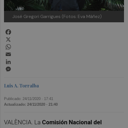
José Gregori Garrigues (Fotos: Eva Máñez)
Facebook
X
WhatsApp
Email
LinkedIn
Messenger
Luis A. Torralba
Publicado: 24/11/2020 ·
17:41
Actualizado: 24/11/2020 · 21:40
VALÈNCIA. La
Comisión Nacional del