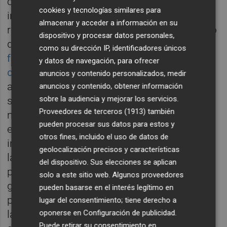
creciendo, ganándose la confianza de
cookies y tecnologías similares para
inversores y ofreciendo buenas
almacenar y acceder a información en su
rentabilidades en sus fondos de inversión, lo
dispositivo y procesar datos personales,
que no pasó desapercibido en Welzia.
Y así
como su dirección IP, identificadores únicos
fue como en octubre de 2019 anunciaba la
y datos de navegación, para ofrecer
compra de Egeria
. "Hemos elegido
anuncios y contenido personalizados, medir
a
Welzia
para esta nueva etapa por la
anuncios y contenido, obtener información
sobre la audiencia y mejorar los servicios.
similitud de objetivos y la afinidad que
Proveedores de terceros (1913)
también
mantenemos con ellos desde su fundación
pueden procesar sus datos para estos y
en 2003. Se trata de una entidad claramente
otros fines, incluido el uso de datos de
independiente y tiene, al igual que nosotros,
geolocalización precisos y características
la vocación de servicio al cliente como
del dispositivo. Sus elecciones se aplican
prioridad. Comparten nuestra visión de la
solo a este sitio web. Algunos proveedores
gestión, basada en la protección de los
pueden basarse en el interés legítimo en
patrimonios a largo plazo y la excelencia en
lugar del consentimiento; tiene derecho a
oponerse en
Configuración de publicidad
.
la atención a las necesidades del cliente",
Puede retirar su consentimiento en