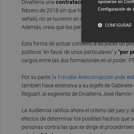
Divalterra una
contratación "simulada" de un 
oponerse en
Confi
Configuración de 
febrero de 2018 sin que hubiera "motivos suficien
señaló, no se tuvieron en cuenta, "con conocimient
CONFIGURAR
Además, creía que las personas contratadas baj
Esta forma de actuar conllevó, a su juicio, un p
públicos "en favor de unos particulares" y
"por p
cargos entre las dos formaciones en el poder:
Por su parte,
la Fiscalía Anticorrupción pide
oc
también hace extensiva a su exjefe de Gabinete 
Reguart, al exgerente de Divalterra José Ramón T
La Audiencia ratifica ahora el criterio del juez y 
efectos de determinar los posibles hechos que se 
personas contra las que se dirige el procedimient