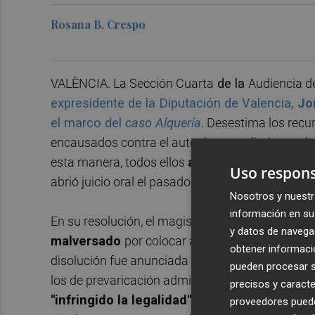
Rosana B. Crespo
VALÈNCIA. La Sección Cuarta
de la
Audiencia d
expresidente de la Diputación de Valencia,
Jo
el marco del
caso Alquería
. Desestima los recu
encausados contra el auto de procedimiento abr
esta manera, todos ellos
agotan la última vía 
Uso respons
abrió juicio oral el pasado febrero. El siguiente 
Nosotros y nuestr
información en su 
En su resolución, el magistrado cifró en
1,12 mi
y datos de navega
malversado
por colocar a personas afines a am
obtener informació
disolución fue anunciada el pasado martes. Los 
pueden procesar su
los de prevaricación administrativa y malversac
precisos y caracte
"infringido la legalidad"
en la "cabal y correct
proveedores pueden