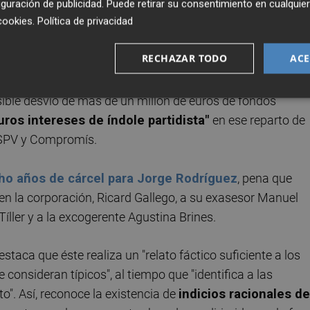
total de nueve directivos
entre noviembre de 2015 y
guración de publicidad
. Puede retirar su consentimiento en cualqu
cookies
.
Política de privacidad
tes" y con hasta once informes jurídicos en contra. En ell
o y voluntad de ello", los requisitos legales y estatutarios
RECHAZAR TODO
ACE
o esta modalidad no ejercieron "nunca como tales".
osible desvío de más de un millón de euros de fondos
uros intereses de índole partidista"
en ese reparto de
 PSPV y Compromís.
ho años de cárcel para Jorge Rodríguez
, pena que
en la corporación, Ricard Gallego, a su exasesor Manuel
íller y a la excogerente Agustina Brines.
destaca que éste realiza un "relato fáctico suficiente a los
consideran típicos", al tiempo que "identifica a las
o". Así, reconoce la existencia de
indicios racionales de