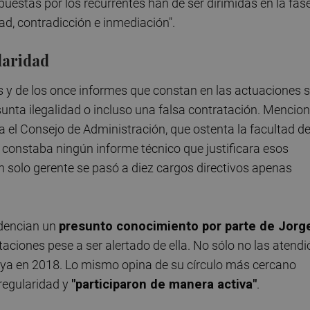
uestas por los recurrentes han de ser dirimidas en la fas
idad, contradicción e inmediación".
laridad
as y de los once informes que constan en las actuaciones 
unta ilegalidad o incluso una falsa contratación. Mencio
a el Consejo de Administración, que ostenta la facultad d
o constaba ningún informe técnico que justificara esos
n solo gerente se pasó a diez cargos directivos apenas
idencian un
presunto conocimiento por parte de Jorg
taciones pese a ser alertado de ella. No sólo no las atendi
 ya en 2018. Lo mismo opina de su círculo más cercano
rregularidad y
"participaron de manera activa"
.