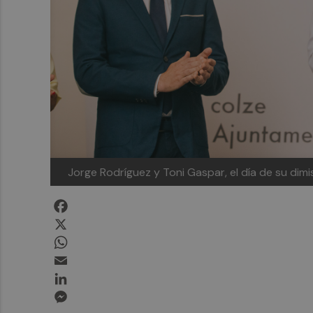
Jorge Rodríguez y Toni Gaspar, el día de su dim
Facebook
X
WhatsApp
Email
LinkedIn
Messenger