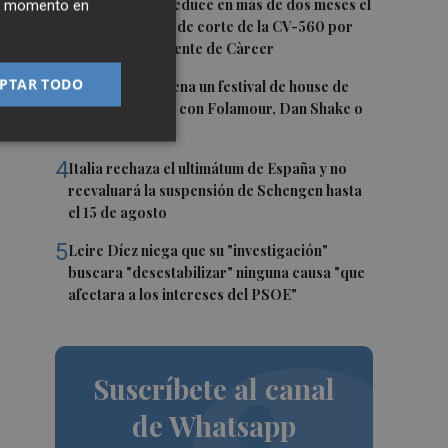
2
La Diputación reduce en más de dos meses el
ier momento en
tiempo previsto de corte de la CV-560 por
a,
las obras del puente de Càrcer
.
PTAR TODO
3
Roig Arena estrena un festival de house de
más de 10 horas con Folamour, Dan Shake o
The Basement
4
Italia rechaza el ultimátum de España y no
reevaluará la suspensión de Schengen hasta
el 15 de agosto
5
Leire Díez niega que su "investigación"
buscara "desestabilizar" ninguna causa "que
afectara a los intereses del PSOE"
Suscríbete al canal
de Whatsapp