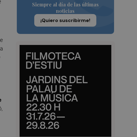
e
Siempre al día de las últimas
noticias
¡Quiero suscribirme!
se
na
e
e
ó,