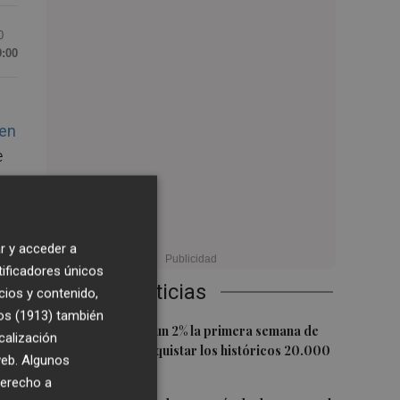
0
9:00
 en
e
e
r y acceder a
tificadores únicos
Últimas Noticias
cios y contenido,
os (1913)
también
1
El Ibex 35 sube un 2% la primera semana de
calización
agosto tras conquistar los históricos 20.000
 web. Algunos
puntos
en
derecho a