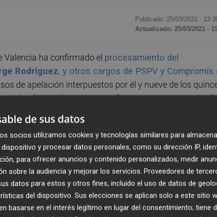
Publicado: 25/03/2021 ·
13:3
Actualizado: 25/03/2021 · 1
e Valencia ha confirmado el
procesamiento del
rge Rodríguez
, y otros cargos de PSPV y Compromís
rsos de apelación interpuestos por él y nueve de los quinc
eviado al entender que está suficientemente motivado. D
para evitar sentarse en el banquillo
, ya que el juez les
able de sus datos
paso ya será señalarlo.
os socios utilizamos cookies y tecnologías similares para almacena
dispositivo y procesar datos personales, como su dirección IP, iden
llones de euros el dinero presuntamente
ción, para ofrecer anuncios y contenido personalizados, medir anun
bos partidos en la empresa pública Divalterra, cuya
n sobre la audiencia y mejorar los servicios.
Proveedores de tercer
presuntos delitos que se atribuyen a los investigados son
s datos para estos y otros fines, incluido el uso de datos de geolo
ión de caudales públicos. El juez sostuvo que han
rísticas del dispositivo. Sus elecciones se aplican solo a este sitio
a aplicación de los fondos públicos" al haberse producido 
 basarse en el interés legítimo en lugar del consentimiento; tiene 