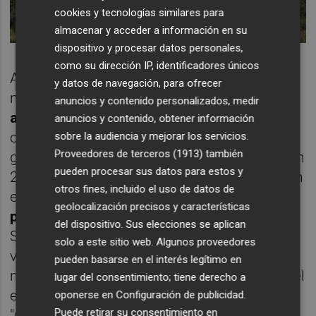
cookies y tecnologías similares para
almacenar y acceder a información en su
dispositivo y procesar datos personales,
como su dirección IP, identificadores únicos
Ahora, tras las imágenes aparecidas en los
y datos de navegación, para ofrecer
medios de comunicación,
Igualdad ha
anuncios y contenido personalizados, medir
abierto otra investigación
al centro, que
anuncios y contenido, obtener información
ostenta
150 plazas
residenciales y que
sobre la audiencia y mejorar los servicios.
Proveedores de terceros (1913)
también
gestiona
DomusVi
desde que lo comprara en
pueden procesar sus datos para estos y
2018. La firma ha emitido un comunicado en
otros fines, incluido el uso de datos de
el que muestra
"total repulsa" ante "la mala
geolocalización precisos y características
praxis" de una ex trabajadora del centro
.
del dispositivo. Sus elecciones se aplican
Según la empresa, la empleada que grabó el
solo a este sitio web. Algunos proveedores
vídeo tenía un contrato temporal para los
pueden basarse en el interés legítimo en
meses de entre abril y agosto para reforzar el
lugar del consentimiento; tiene derecho a
equipo de limpieza y no renovó el contrato
oponerse en
Configuración de publicidad
.
Puede retirar su consentimiento en
"porque no cumplía con sus obligaciones