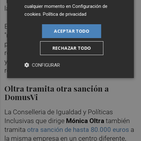
cualquier momento en
Configuración de
laborales".
cookies
.
Política de privacidad
Esta práctica, insiste el comunicado, no es
ACEPTAR TODO
"representativa de nuestra labor de cuidar
personas, siendo una actuación totalmente
RECHAZAR TODO
reprochable y condenable para la compañía
y para el resto de trabajadores de la
CONFIGURAR
residencia".
Oltra tramita otra sanción a
DomusVi
La Conselleria de Igualdad y Políticas
Inclusivas que dirige
Mónica Oltra
también
tramita
otra sanción de hasta 80.000 euros
a
la misma empresa en un centro diferente,